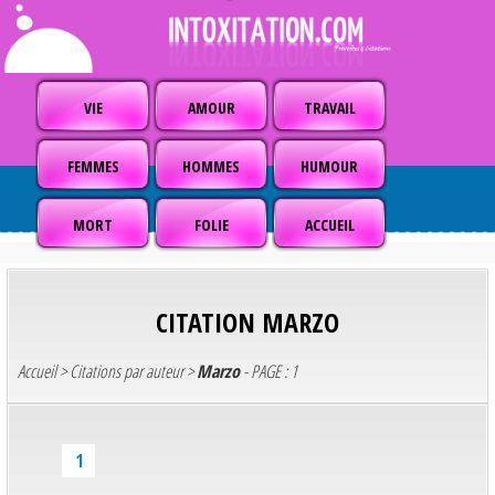
VIE
AMOUR
TRAVAIL
FEMMES
HOMMES
HUMOUR
MORT
FOLIE
ACCUEIL
CITATION
MARZO
Accueil
>
Citations par auteur
>
Marzo
- PAGE : 1
1