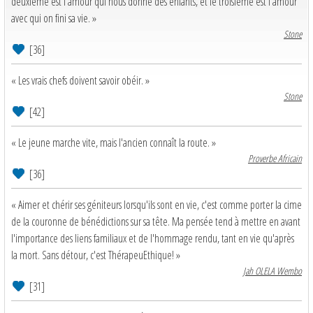
deuxième est l'amour qui nous donne des enfants, et le troisième est l'amour
avec qui on fini sa vie. »
Stone
[36]
« Les vrais chefs doivent savoir obéir. »
Stone
[42]
« Le jeune marche vite, mais l'ancien connaît la route. »
Proverbe Africain
[36]
« Aimer et chérir ses géniteurs lorsqu'ils sont en vie, c'est comme porter la cime
de la couronne de bénédictions sur sa tête. Ma pensée tend à mettre en avant
l'importance des liens familiaux et de l'hommage rendu, tant en vie qu'après
la mort. Sans détour, c'est ThérapeuEthique! »
Jah OLELA Wembo
[31]