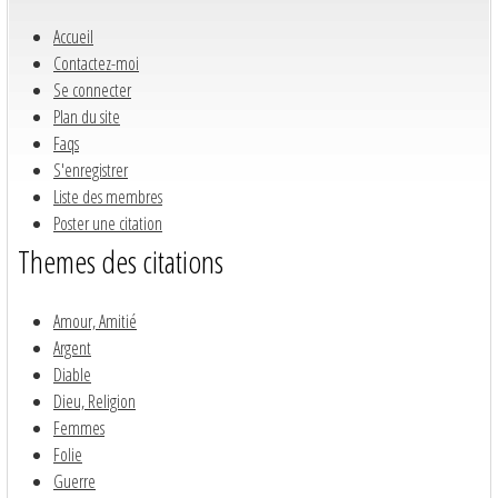
Accueil
Contactez-moi
Se connecter
Plan du site
Faqs
S'enregistrer
Liste des membres
Poster une citation
Themes des citations
Amour, Amitié
Argent
Diable
Dieu, Religion
Femmes
Folie
Guerre