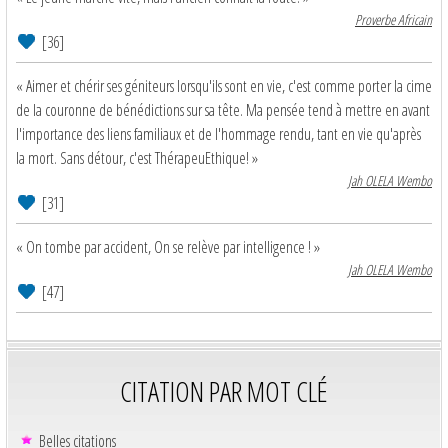
Proverbe Africain
[36]
« Aimer et chérir ses géniteurs lorsqu'ils sont en vie, c'est comme porter la cime
de la couronne de bénédictions sur sa tête. Ma pensée tend à mettre en avant
l'importance des liens familiaux et de l'hommage rendu, tant en vie qu'après
la mort. Sans détour, c'est ThérapeuEthique! »
Jah OLELA Wembo
[31]
« On tombe par accident, On se relève par intelligence ! »
Jah OLELA Wembo
[47]
CITATION PAR MOT CLÉ
Belles citations