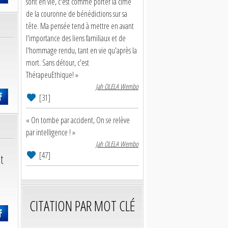
sont en vie, c'est comme porter la cime
de la couronne de bénédictions sur sa
tête. Ma pensée tend à mettre en avant
l'importance des liens familiaux et de
l'hommage rendu, tant en vie qu'après la
mort. Sans détour, c'est
ThérapeuEthique! »
Jah OLELA Wembo
[31]
« On tombe par accident, On se relève
par intelligence ! »
Jah OLELA Wembo
[47]
t
CITATION PAR MOT CLÉ