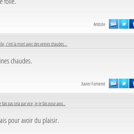
 folie.
Aristote
olie, c'est la mort avec des veines chaudes....
veines chaudes.
Xavier Forneret
 fais pas cela par vice, je le fais pour avoi...
 fais pour avoir du plaisir.