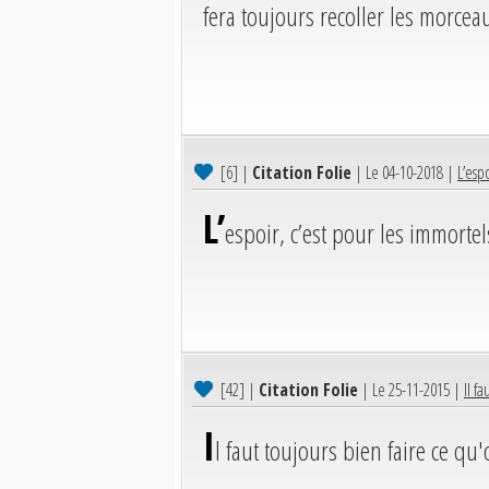
fera toujours recoller les morcea
[6]
|
Citation Folie
| Le 04-10-2018 |
L’espo
L’
espoir, c’est pour les immortel
[42]
|
Citation Folie
| Le 25-11-2015 |
Il f
I
l faut toujours bien faire ce qu