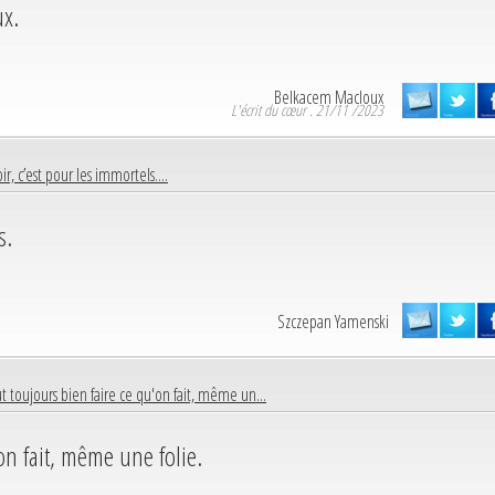
ux.
Belkacem Macloux
L'écrit du cœur . 21/11 /2023
ir, c’est pour les immortels....
s.
Szczepan Yamenski
aut toujours bien faire ce qu'on fait, même un...
'on fait, même une folie.