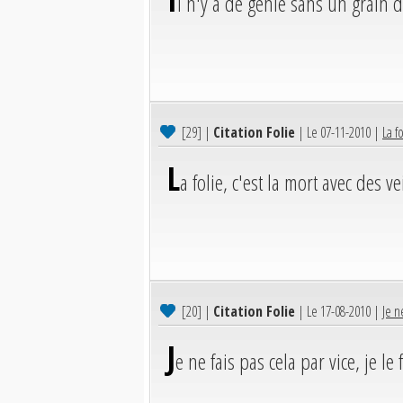
l n'y a de génie sans un grain de
[29]
|
Citation Folie
| Le 07-11-2010 |
La f
L
a folie, c'est la mort avec des 
[20]
|
Citation Folie
| Le 17-08-2010 |
Je ne
J
e ne fais pas cela par vice, je le