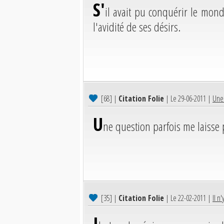
S'
il avait pu conquérir le mond
l'avidité de ses désirs.
[68]
|
Citation Folie
| Le 29-06-2011 |
Une 
U
ne question parfois me laisse p
[35]
|
Citation Folie
| Le 22-02-2011 |
Il n
I