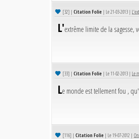
[32]
|
Citation Folie
| Le 21-03-2013 |
L'ex
L'
extrême limite de la sagesse, v
[33]
|
Citation Folie
| Le 11-02-2013 |
Le m
L
e monde est tellement fou , qu'j
[116]
|
Citation Folie
| Le 19-07-2012 |
On 