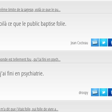
trême limite de la sagesse, voilà ce que le pu...
oilà ce que le public baptise folie.
Jean Cocteau
onde est tellement fou , qu'j'ai fini en psych...
'ai fini en psychiatrie.
droopy
m'a dit que j'étais folle, oui folle de vivre a...