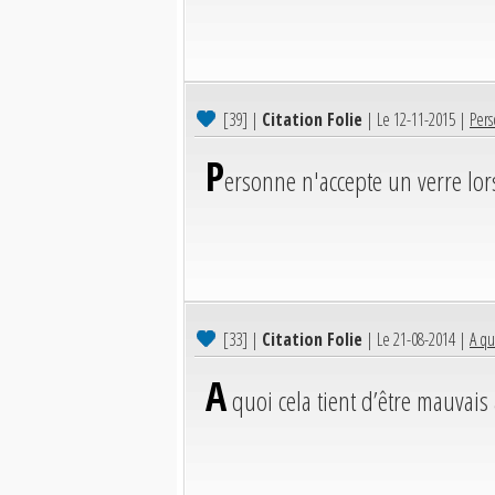
[39]
|
Citation Folie
| Le 12-11-2015 |
Pers
P
ersonne n'accepte un verre lor
[33]
|
Citation Folie
| Le 21-08-2014 |
A qu
A
quoi cela tient d’être mauvais