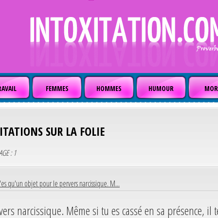
AVAIL
FEMMES
HOMMES
HUMOUR
MOR
ITATIONS SUR LA FOLIE
AGE : 1
'es qu'un objet pour le pervers narcissique. M...
ers narcissique. Même si tu es cassé en sa présence, il t