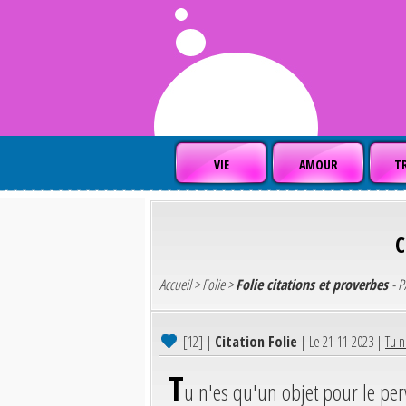
VIE
AMOUR
TR
C
Accueil
>
Folie
>
Folie citations et proverbes
- P
[12]
|
Citation Folie
| Le 21-11-2023 |
Tu n
T
u n'es qu'un objet pour le perv