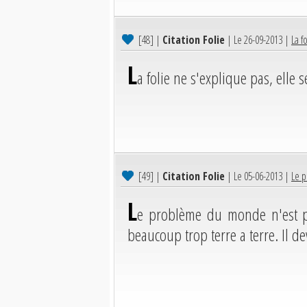
[48]
|
Citation Folie
| Le 26-09-2013 |
La f
L
a folie ne s'explique pas, elle s
[49]
|
Citation Folie
| Le 05-06-2013 |
Le p
L
e problème du monde n'est pas
beaucoup trop terre a terre. Il dev