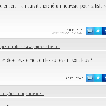
e entier, il en aurait cherché un nouveau pour satisfair
Charles Rollin
Histoire romaine. 1738-1741
question parfois me laisse perplexe: est-ce mo...
erplexe: est-ce moi, ou les autres qui sont fous ?
Albert Einstein
'y a de génie sans un grain de folie....