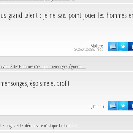
plus grand talent ; je ne sais point jouer les hommes e
Molière
Le misanthrope. 1666
La Vérité des Hommes n'est que mensonges, égoïsme ...
mensonges, égoïsme et profit.
JIminnie
|
Les anges et les démons, ce n’est que la dualité d...