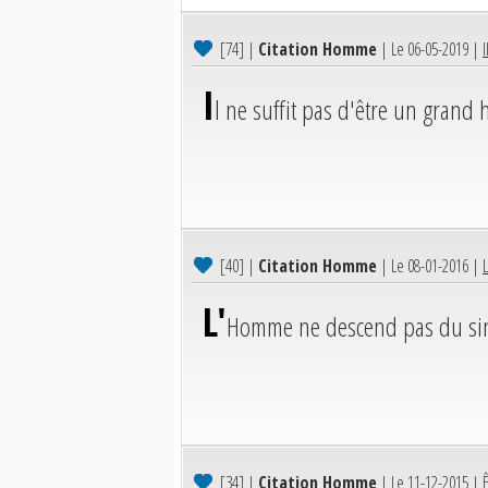
[74]
|
Citation Homme
| Le 06-05-2019 |
I
I
l ne suffit pas d'être un grand
[40]
|
Citation Homme
| Le 08-01-2016 |
L'
Homme ne descend pas du sin
[34]
|
Citation Homme
| Le 11-12-2015 |
Ê