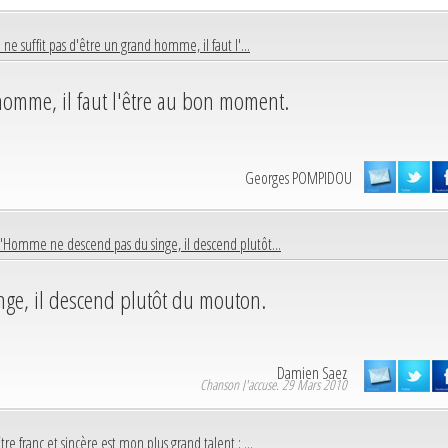
l ne suffit pas d'être un grand homme, il faut l'...
 homme, il faut l'être au bon moment.
Georges POMPIDOU
L'Homme ne descend pas du singe, il descend plutôt...
ge, il descend plutôt du mouton.
Damien Saez
Chanson J'accuse. 29 Mars 2010
tre franc et sincère est mon plus grand talent ; ...