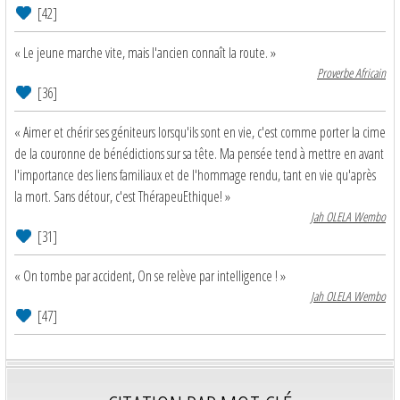
[42]
« Le jeune marche vite, mais l'ancien connaît la route. »
Proverbe Africain
[36]
« Aimer et chérir ses géniteurs lorsqu'ils sont en vie, c'est comme porter la cime
de la couronne de bénédictions sur sa tête. Ma pensée tend à mettre en avant
l'importance des liens familiaux et de l'hommage rendu, tant en vie qu'après
la mort. Sans détour, c'est ThérapeuEthique! »
Jah OLELA Wembo
[31]
« On tombe par accident, On se relève par intelligence ! »
Jah OLELA Wembo
[47]