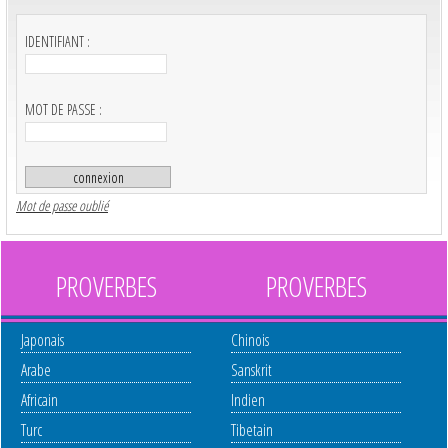
IDENTIFIANT :
MOT DE PASSE :
Mot de passe oublié
PROVERBES
PROVERBES
Japonais
Chinois
Arabe
Sanskrit
Africain
Indien
Turc
Tibetain