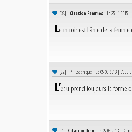
[38]
|
Citation Femmes
| Le 25-11-2015 |
L
e miroir est l'âme de la femme
[22]
| Philosophique | Le 05-03-2013 |
L’eau p
L’
eau prend toujours la forme d
[7]
|
Citation Dieu
| Le 05-03-2013 |
On peu