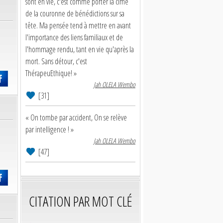
sont en vie, c'est comme porter la cime
de la couronne de bénédictions sur sa
tête. Ma pensée tend à mettre en avant
l'importance des liens familiaux et de
l'hommage rendu, tant en vie qu'après la
mort. Sans détour, c'est
ThérapeuEthique! »
Jah OLELA Wembo
[31]
« On tombe par accident, On se relève
par intelligence ! »
Jah OLELA Wembo
[47]
CITATION PAR MOT CLÉ