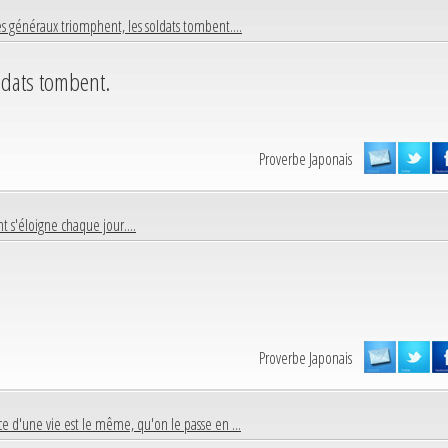
es généraux triomphent, les soldats tombent....
ldats tombent.
Proverbe Japonais
nt s'éloigne chaque jour....
Proverbe Japonais
ce d'une vie est le même, qu'on le passe en ...