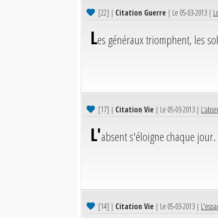
[22]
|
Citation Guerre
| Le 05-03-2013 |
L
L
es généraux triomphent, les so
[17]
|
Citation Vie
| Le 05-03-2013 |
L'abse
L'
absent s'éloigne chaque jour.
[14]
|
Citation Vie
| Le 05-03-2013 |
L'espa