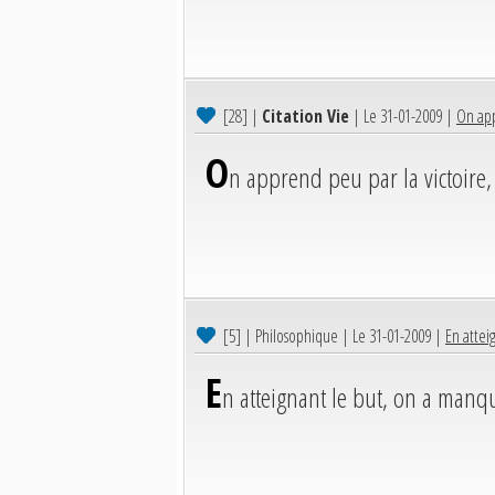
[28]
|
Citation Vie
| Le 31-01-2009 |
On app
O
n apprend peu par la victoire,
[5]
| Philosophique | Le 31-01-2009 |
En attei
E
n atteignant le but, on a manqu