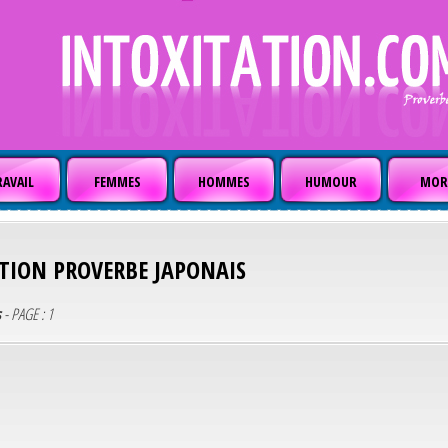
AVAIL
FEMMES
HOMMES
HUMOUR
MOR
ATION
PROVERBE JAPONAIS
s
- PAGE : 1