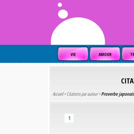
VIE
AMOUR
TR
CIT
Accueil
>
Citations par auteur
>
Proverbe japonai
1