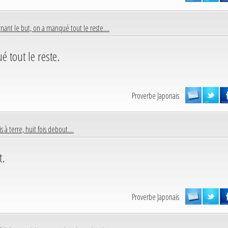
gnant le but, on a manqué tout le reste....
é tout le reste.
Proverbe Japonais
s à terre, huit fois debout....
t.
Proverbe Japonais