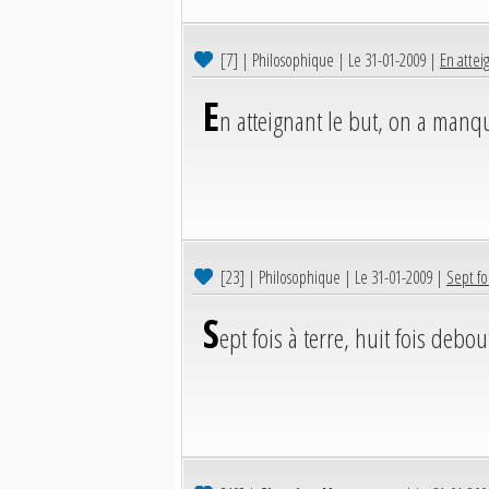
[7]
| Philosophique | Le 31-01-2009 |
En attei
E
n atteignant le but, on a manqu
[23]
| Philosophique | Le 31-01-2009 |
Sept foi
S
ept fois à terre, huit fois debou