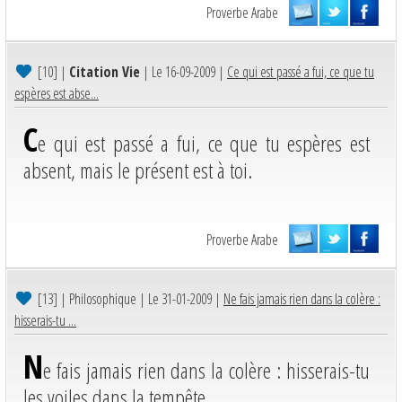
Proverbe Arabe
[10]
|
Citation Vie
| Le 16-09-2009 |
Ce qui est passé a fui, ce que tu
espères est abse...
C
e qui est passé a fui, ce que tu espères est
absent, mais le présent est à toi.
Proverbe Arabe
[13]
| Philosophique | Le 31-01-2009 |
Ne fais jamais rien dans la colère :
hisserais-tu ...
N
e fais jamais rien dans la colère : hisserais-tu
les voiles dans la tempête.