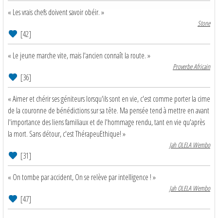
« Les vrais chefs doivent savoir obéir. »
Stone
[42]
« Le jeune marche vite, mais l'ancien connaît la route. »
Proverbe Africain
[36]
« Aimer et chérir ses géniteurs lorsqu'ils sont en vie, c'est comme porter la cime
de la couronne de bénédictions sur sa tête. Ma pensée tend à mettre en avant
l'importance des liens familiaux et de l'hommage rendu, tant en vie qu'après
la mort. Sans détour, c'est ThérapeuEthique! »
Jah OLELA Wembo
[31]
« On tombe par accident, On se relève par intelligence ! »
Jah OLELA Wembo
[47]