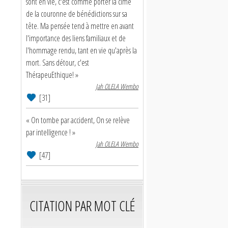
sont en vie, c'est comme porter la cime
de la couronne de bénédictions sur sa
tête. Ma pensée tend à mettre en avant
l'importance des liens familiaux et de
l'hommage rendu, tant en vie qu'après la
mort. Sans détour, c'est
ThérapeuEthique! »
Jah OLELA Wembo
[31]
« On tombe par accident, On se relève
par intelligence ! »
Jah OLELA Wembo
[47]
CITATION PAR MOT CLÉ