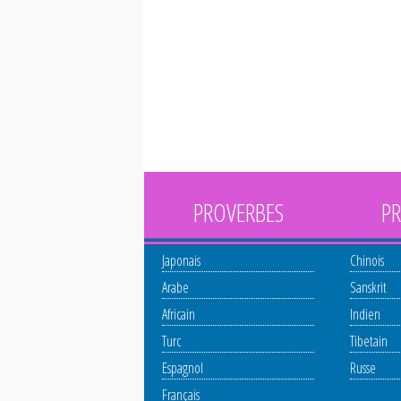
PROVERBES
PR
Japonais
Chinois
Arabe
Sanskrit
Africain
Indien
Turc
Tibetain
Espagnol
Russe
Français