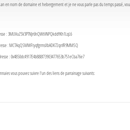
 par an en nom de domaine et hebergement et je ne vous parle pas du temps passé, vou
adresse : 3MUVuZ5V3PTNJr6hQWtVNPQkddYKh1LqL6
e adresse : MCTAqQSMWFtyqfgrmsXbADK72qnfR9MMSQ
adresse : 0x4850dc4917E4b888f73903477653b751eCba76e7
aies vous pouvez suivre l'un des liens de parrainage suivants: