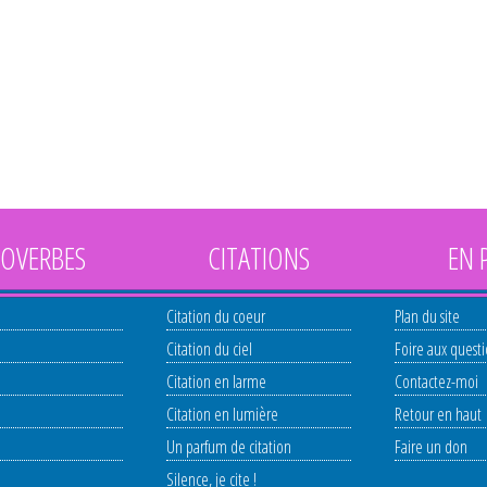
OVERBES
CITATIONS
EN 
Citation du coeur
Plan du site
Citation du ciel
Foire aux quest
Citation en larme
Contactez-moi
Citation en lumière
Retour en haut
Un parfum de citation
Faire un don
Silence, je cite !