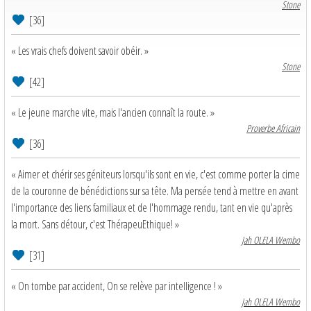
Stone
[36]
« Les vrais chefs doivent savoir obéir. »
Stone
[42]
« Le jeune marche vite, mais l'ancien connaît la route. »
Proverbe Africain
[36]
« Aimer et chérir ses géniteurs lorsqu'ils sont en vie, c'est comme porter la cime
de la couronne de bénédictions sur sa tête. Ma pensée tend à mettre en avant
l'importance des liens familiaux et de l'hommage rendu, tant en vie qu'après
la mort. Sans détour, c'est ThérapeuEthique! »
Jah OLELA Wembo
[31]
« On tombe par accident, On se relève par intelligence ! »
Jah OLELA Wembo