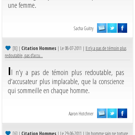
une femme.
Sacha Guitry
[8]
|
Citation Hommes
| Le 08-07-2011 |
Il n’y a pas de témoin plus
redoutable, pas d’accu...
I
l n’y a pas de témoin plus redoutable, pas
d’accusateur plus implacable, que la conscience
qui sommeille en chaque homme.
Aaron Hotchner
[6]
|
Citation Hommes
| Le 29-06-2011 |
Un homme sain ne torture