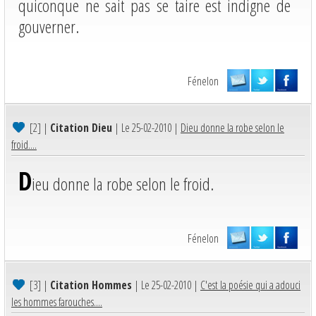
quiconque ne sait pas se taire est indigne de
gouverner.
Fénelon
[2]
|
Citation Dieu
| Le 25-02-2010 |
Dieu donne la robe selon le
froid....
D
ieu donne la robe selon le froid.
Fénelon
[3]
|
Citation Hommes
| Le 25-02-2010 |
C'est la poésie qui a adouci
les hommes farouches....