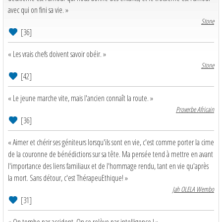
avec qui on fini sa vie. »
Stone
[36]
« Les vrais chefs doivent savoir obéir. »
Stone
[42]
« Le jeune marche vite, mais l'ancien connaît la route. »
Proverbe Africain
[36]
« Aimer et chérir ses géniteurs lorsqu'ils sont en vie, c'est comme porter la cime
de la couronne de bénédictions sur sa tête. Ma pensée tend à mettre en avant
l'importance des liens familiaux et de l'hommage rendu, tant en vie qu'après
la mort. Sans détour, c'est ThérapeuEthique! »
Jah OLELA Wembo
[31]