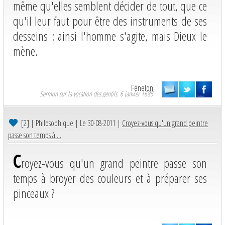
même qu'elles semblent décider de tout, que ce
qu'il leur faut pour être des instruments de ses
desseins : ainsi l'homme s'agite, mais Dieux le
mène.
Fènelon
Sermon sur la vocation des gentils. 6 janvier 1685
[2]
| Philosophique | Le 30-08-2011 |
Croyez-vous qu'un grand peintre
passe son temps à ...
C
royez-vous qu'un grand peintre passe son
temps à broyer des couleurs et à préparer ses
pinceaux ?