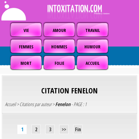
VIE
AMOUR
TRAVAIL
FEMMES
HOMMES
HUMOUR
MORT
FOLIE
ACCUEIL
CITATION
FENELON
Accueil
>
Citations par auteur
>
Fenelon
- PAGE : 1
1
2
3
>>
Fin