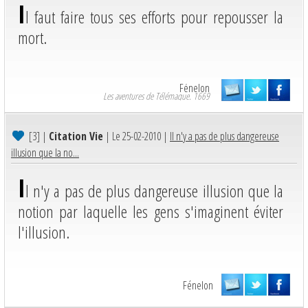
I
l faut faire tous ses efforts pour repousser la
mort.
Fénelon
Les aventures de Télémaque. 1669
[3]
|
Citation Vie
| Le 25-02-2010 |
Il n'y a pas de plus dangereuse
illusion que la no...
I
l n'y a pas de plus dangereuse illusion que la
notion par laquelle les gens s'imaginent éviter
l'illusion.
Fénelon