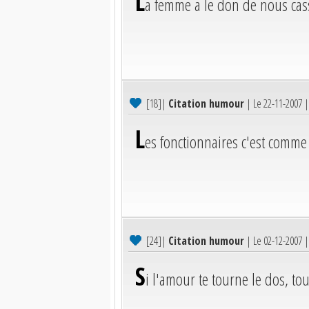
L
a femme a le don de nous cass
[18]
|
Citation humour
| Le 22-11-2007 
L
es fonctionnaires c'est comme
[24]
|
Citation humour
| Le 02-12-2007 
S
i l'amour te tourne le dos, tou