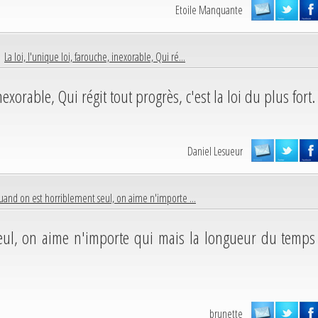
Etoile Manquante
 |
La loi, l'unique loi, farouche, inexorable, Qui ré...
nexorable, Qui régit tout progrès, c'est la loi du plus fort.
Daniel Lesueur
and on est horriblement seul, on aime n'importe ...
eul, on aime n'importe qui mais la longueur du temps
brunette