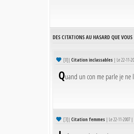
DES CITATIONS AU HASARD QUE VOUS
[0]
|
Citation inclassables
| Le 22-11-2
Q
uand un con me parle je ne l'
[3]
|
Citation femmes
| Le 22-11-2007 |