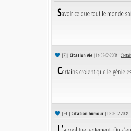
S
avoir ce que tout le monde sait
[7]
|
Citation vie
| Le 03-02-2008 |
Certain
C
ertains croient que le génie es
[34]
|
Citation humour
| Le 03-02-2008 
L'
alcool tue lentement. On s'en