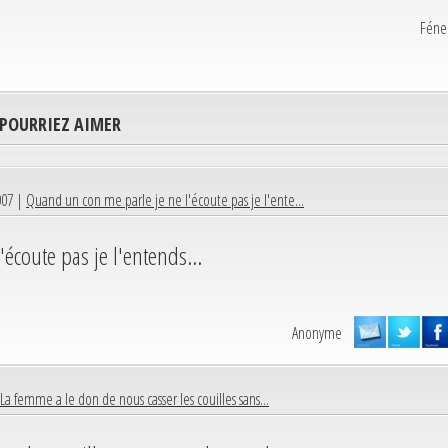
Féne
 POURRIEZ AIMER
007 |
Quand un con me parle je ne l'écoute pas je l'ente...
écoute pas je l'entends...
Anonyme
La femme a le don de nous casser les couilles sans...