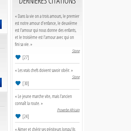
DERNIERES CITATIONS
« Dans la vie on a trois amours, le premier
est notre amour d'enfance, le deuxième
est l'amour qui nous donne des enfants,
et le troisième est l'amour avec qui on
fini sa vie. »
Stone
[27]
« Les vrais chefs doivent savoir obéir. »
Stone
[30]
« Le jeune marche vite, mais l'ancien
connaît la route. »
Proverbe Africain
[24]
« Aimer et chérir ses géniteurs lorsqu'ils