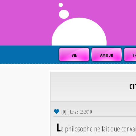
VIE
AMOUR
TR
C
[0] | Le 25-02-2010
L
e philosophe ne fait que convai