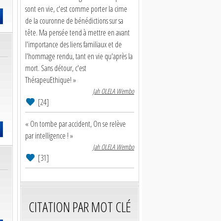
sont en vie, c'est comme porter la cime
de la couronne de bénédictions sur sa
tête. Ma pensée tend à mettre en avant
l'importance des liens familiaux et de
l'hommage rendu, tant en vie qu'après la
mort. Sans détour, c'est
ThérapeuEthique! »
Jah OLELA Wembo
[24]
« On tombe par accident, On se relève
par intelligence ! »
Jah OLELA Wembo
[31]
CITATION PAR MOT CLÉ