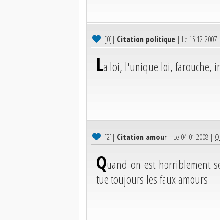
[0]
|
Citation politique
| Le 16-12-2007
L
a loi, l'unique loi, farouche, i
[2]
|
Citation amour
| Le 04-01-2008 |
Qu
Q
uand on est horriblement s
tue toujours les faux amours