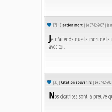
[7]
|
Citation mort
| Le 07-12-2007 |
Je 
J
e n'attends que la mort de la m
avec toi.
[35]
|
Citation souvenirs
| Le 07-12-200
N
os cicatrices sont la preuve q