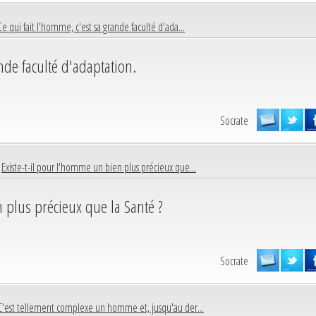
Ce qui fait l'homme, c'est sa grande faculté d'ada...
ande faculté d'adaptation.
Socrate
|
Existe-t-il pour l'homme un bien plus précieux que...
 plus précieux que la Santé ?
Socrate
C'est tellement complexe un homme et, jusqu'au der...