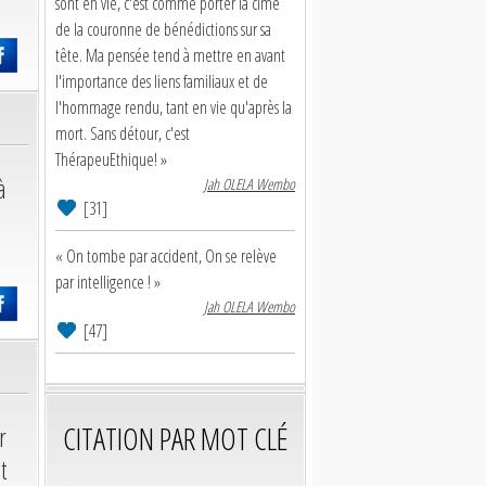
sont en vie, c'est comme porter la cime
de la couronne de bénédictions sur sa
tête. Ma pensée tend à mettre en avant
l'importance des liens familiaux et de
l'hommage rendu, tant en vie qu'après la
mort. Sans détour, c'est
ThérapeuEthique! »
à
Jah OLELA Wembo
[31]
« On tombe par accident, On se relève
par intelligence ! »
Jah OLELA Wembo
[47]
CITATION PAR MOT CLÉ
r
t