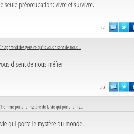
e seule préoccupation: vivre et survivre.
Julia
On apprend des gens ce qu'ils vous disent de nous ...
vous disent de nous méfier.
Julia
L'homme porte le mystère de la vie qui porte le my...
vie qui porte le mystère du monde.