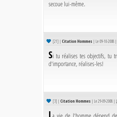
secoue lui-même.
[21]
|
Citation Hommes
| Le 09-10-2008 
S
i tu réalises tes objectifs, t
d'importance, réalises-les!
[3]
|
Citation Hommes
| Le 29-09-2008 |
L
a vie de l'homme dépend de 