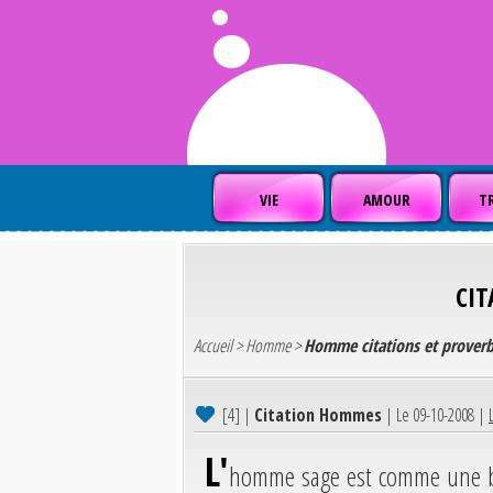
VIE
AMOUR
TR
CIT
Accueil
>
Homme
>
Homme citations et prover
[4]
|
Citation Hommes
| Le 09-10-2008 |
L'
homme sage est comme une bou