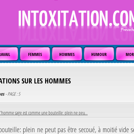
AVAIL
FEMMES
HOMMES
HUMOUR
MOR
ATIONS SUR LES HOMMES
bes
- PAGE : 5
L'homme sage est comme une bouteille: plein ne peu...
teille: plein ne peut pas être secoué, à moitié vide s