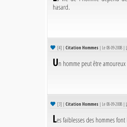
hasard.
[4]
|
Citation Hommes
| Le 08-09-2008 |
U
n homme peut être amoureux 
[3]
|
Citation Hommes
| Le 08-09-2008 |
L
es faiblesses des hommes font 