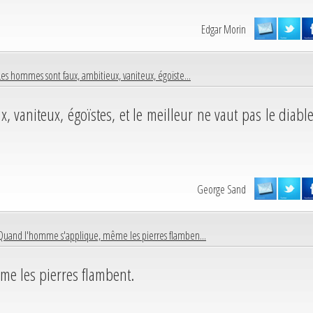
Edgar Morin
Les hommes sont faux, ambitieux, vaniteux, égoïste...
 vaniteux, égoïstes, et le meilleur ne vaut pas le diable
George Sand
Quand l'homme s'applique, même les pierres flamben...
e les pierres flambent.