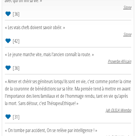
avec qui on fini sa vie. »
Stone
[36]
« Les vrais chefs doivent savoir obéir. »
Stone
[42]
« Le jeune marche vite, mais l'ancien connaît la route. »
Proverbe Africain
[36]
« Aimer et chérir ses géniteurs lorsqu'ils sont en vie, c'est comme porter la cime
de la couronne de bénédictions sur sa tête. Ma pensée tend à mettre en avant
l'importance des liens familiaux et de l'hommage rendu, tant en vie qu'après
la mort. Sans détour, c'est ThérapeuEthique! »
Jah OLELA Wembo
[31]
« On tombe par accident, On se relève par intelligence ! »