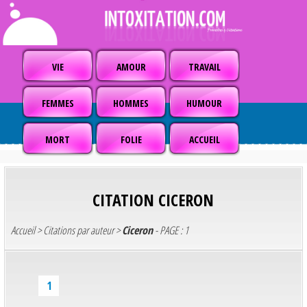
VIE
AMOUR
TRAVAIL
FEMMES
HOMMES
HUMOUR
MORT
FOLIE
ACCUEIL
CITATION
CICERON
Accueil
>
Citations par auteur
>
Ciceron
- PAGE : 1
1