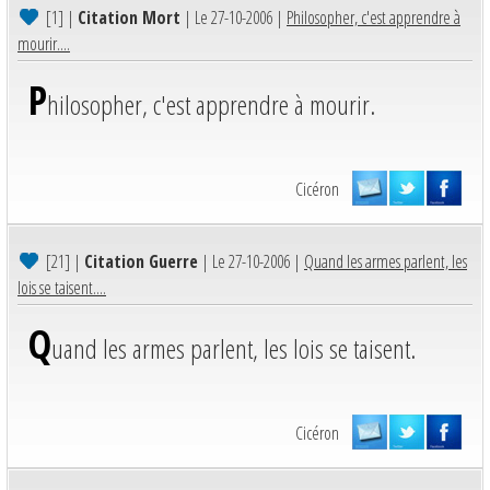
[1]
|
Citation Mort
| Le 27-10-2006 |
Philosopher, c'est apprendre à
mourir....
P
hilosopher, c'est apprendre à mourir.
Cicéron
[21]
|
Citation Guerre
| Le 27-10-2006 |
Quand les armes parlent, les
lois se taisent....
Q
uand les armes parlent, les lois se taisent.
Cicéron