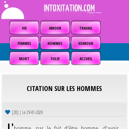
VIE
AMOUR
TRAVAIL
FEMMES
HOMMES
HUMOUR
MORT
FOLIE
ACCUEIL
CITATION SUR LES HOMMES
[28] | Le 29-01-2020
L'
homme, par le fait d'être homme, d'avoir