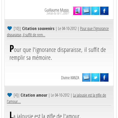
Guillaume Musso
Seras-tu là ?. 2007
[10]
|
Citation souvenirs
| Le 04-10-2012 |
Pour que l'ignorance
disparaisse, il suffit de rem...
P
our que l'ignorance disparaisse, il suffit de
remplir sa mémoire.
Divine KANZA
[4]
|
Citation amour
| Le 04-10-2012 |
La jalousie est la gifle de
l'amour....
L
a jalousie est la gifle de l'amour.