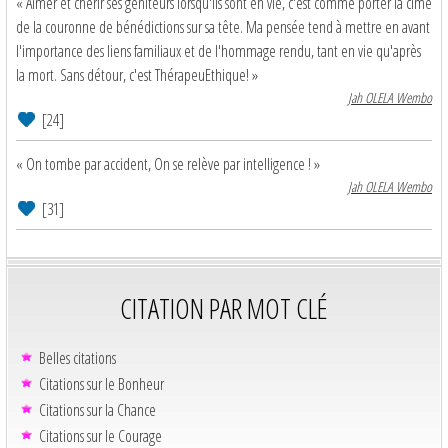
« Aimer et chérir ses géniteurs lorsqu'ils sont en vie, c'est comme porter la cime
de la couronne de bénédictions sur sa tête. Ma pensée tend à mettre en avant
l'importance des liens familiaux et de l'hommage rendu, tant en vie qu'après
la mort. Sans détour, c'est ThérapeuEthique! »
Jah OLELA Wembo
[24]
« On tombe par accident, On se relève par intelligence ! »
Jah OLELA Wembo
[31]
CITATION PAR MOT CLÉ
Belles citations
Citations sur le Bonheur
Citations sur la Chance
Citations sur le Courage