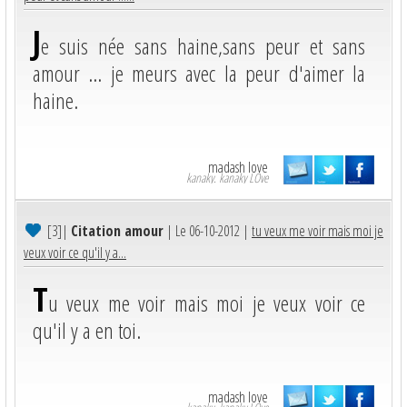
J
e suis née sans haine,sans peur et sans
amour ... je meurs avec la peur d'aimer la
haine.
madash love
kanaky. kanaky LOve
[3]
|
Citation amour
| Le 06-10-2012 |
tu veux me voir mais moi je
veux voir ce qu'il y a...
T
u veux me voir mais moi je veux voir ce
qu'il y a en toi.
madash love