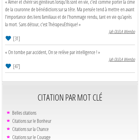
« Aimer et chérir ses géniteurs lorsqu'ils sont en vie, c'est comme porter la cime
de la couronne de bénédictions sur sa tête. Ma pensée tend à mettre en avant
l'importance des liens familiaux et de l'hommage rendu, tant en vie qu'après
la mort. Sans détour, c'est ThérapeuEthique! »
Jah OLELA Wembo
[31]
« On tombe par accident, On se relève par intelligence ! »
Jah OLELA Wembo
[47]
CITATION PAR MOT CLÉ
Belles citations
Citations sur le Bonheur
Citations sur la Chance
Citations sur le Courage