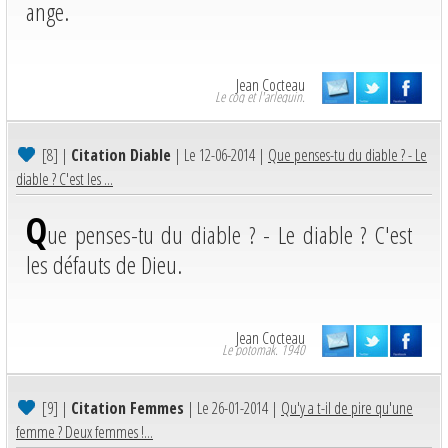
ange.
Jean Cocteau
Le coq et l'arlequin.
[8]
|
Citation Diable
| Le 12-06-2014 |
Que penses-tu du diable ? - Le
diable ? C'est les ...
Q
ue penses-tu du diable ? - Le diable ? C'est
les défauts de Dieu.
Jean Cocteau
Le potomak. 1940
[9]
|
Citation Femmes
| Le 26-01-2014 |
Qu'y a t-il de pire qu'une
femme ? Deux femmes !...