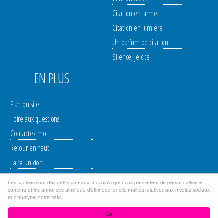
Citation en larme
Citation en lumière
Un parfum de citation
Silence, je cite !
EN PLUS
Plan du site
Foire aux questions
Contactez-moi
Retour en haut
Faire un don
Les cookies sont des petits gateaux chocolats qui nous permettent de personnaliser le
contenu et les annonces ainsi que d'offrir des fonctionnalités relatives aux médias sociaux
Mentions légales
|
Politique de protection des données à caractère personnel
|
et d'analyser notre trafic.
Copyright © 2006-2023 WWW.INTOXITATION.COM | Site créé par Stone
Ok