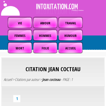
VIE
AMOUR
TRAVAIL
FEMMES
HOMMES
HUMOUR
MORT
FOLIE
ACCUEIL
CITATION
JEAN COCTEAU
Accueil
>
Citations par auteur
>
Jean cocteau
- PAGE : 1
1