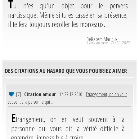
T
u n'es qu'un objet pour le pervers
narcissique. Même si tu es cassé en sa présence,
il te fera toujours recoller les morceaux.
Belkacem Macloux
L'écrit du cœur . 21/11 /2023
DES CITATIONS AU HASARD QUE VOUS POURRIEZ AIMER
[7]
|
Citation amour
| Le 27-12-2010 |
Etrangement, on en veut
souvent à la personne qui ...
E
trangement, on en veut souvent à la
personne qui vous dit la vérité difficile à
entendre, impossible à croire.