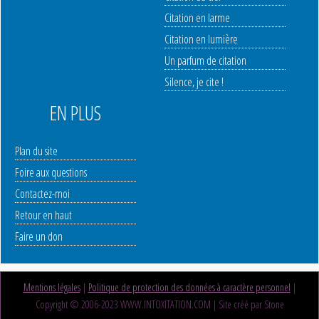
Citation en larme
Citation en lumière
Un parfum de citation
Silence, je cite !
EN PLUS
Plan du site
Foire aux questions
Contactez-moi
Retour en haut
Faire un don
Mentions légales
|
Politique de protection des données à caractère personnel
|
Copyright © 2006-2023 WWW.INTOXITATION.COM | Site créé par Stone