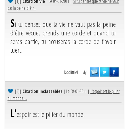
[1]
|
Citation vie
| Le 04-01-2011 |
Si tu penses que ta vie ne vaut
pas la peine d'êtr...
S
i tu penses que ta vie ne vaut pas la peine
d'être vécue, prends une corde et quand tu
seras partie, tu accuseras la corde de t'avoir
tuer..
DoolittleLuuvly
[5]
|
Citation inclassables
| Le 08-01-2011 |
L'espoir est le pilier
du monde....
L'
espoir est le pilier du monde.