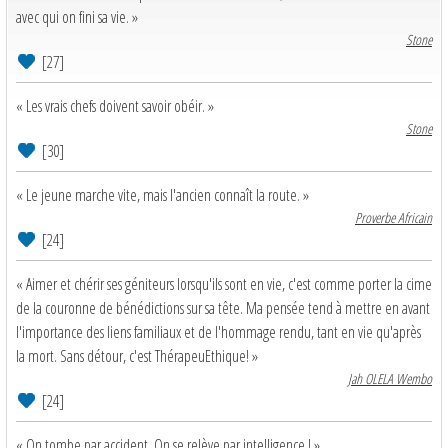
avec qui on fini sa vie. »
Stone
[27]
« Les vrais chefs doivent savoir obéir. »
Stone
[30]
« Le jeune marche vite, mais l'ancien connaît la route. »
Proverbe Africain
[24]
« Aimer et chérir ses géniteurs lorsqu'ils sont en vie, c'est comme porter la cime
de la couronne de bénédictions sur sa tête. Ma pensée tend à mettre en avant
l'importance des liens familiaux et de l'hommage rendu, tant en vie qu'après
la mort. Sans détour, c'est ThérapeuEthique! »
Jah OLELA Wembo
[24]
« On tombe par accident, On se relève par intelligence ! »