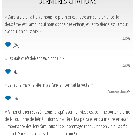
DERNIERES CITATIONS
« Dans la vie on a trois amours, le premier est notre amour d'enfance, le
deuxième est l'amour qui nous donne des enfants, et le troisième est l'amour
avec qui on fini sa vie. »
Stone
[36]
« Les vrais chefs doivent savoir obéir. »
Stone
[42]
« Le jeune marche vite, mais l'ancien connaît la route. »
Proverbe Africain
[36]
« Aimer et chérir ses géniteurs lorsqu'ils sont en vie, c'est comme porter la cime
de la couronne de bénédictions sur sa tête. Ma pensée tend à mettre en avant
l'importance des liens familiaux et de l'hommage rendu, tant en vie qu'après
la mort. Sans détour, c'est ThérapeuEthique! »