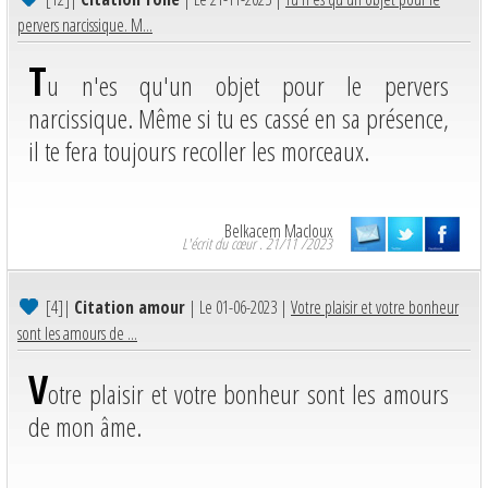
pervers narcissique. M...
T
u n'es qu'un objet pour le pervers
narcissique. Même si tu es cassé en sa présence,
il te fera toujours recoller les morceaux.
Belkacem Macloux
L'écrit du cœur . 21/11 /2023
[4]
|
Citation amour
| Le 01-06-2023 |
Votre plaisir et votre bonheur
sont les amours de ...
V
otre plaisir et votre bonheur sont les amours
de mon âme.