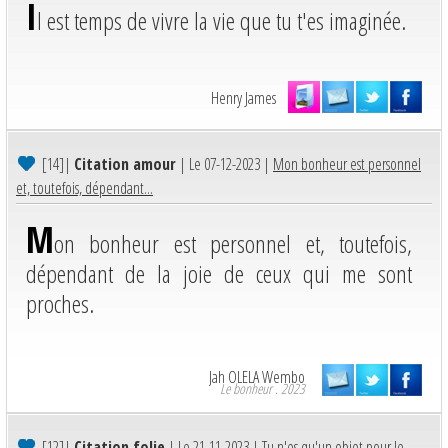
I
l est temps de vivre la vie que tu t'es imaginée.
Henry James
[14]
|
Citation amour
| Le 07-12-2023 |
Mon bonheur est personnel
et, toutefois, dépendant...
M
on bonheur est personnel et, toutefois,
dépendant de la joie de ceux qui me sont
proches.
Jah OLELA Wembo
Le bonheur . 2023
[12]
|
Citation folie
| Le 21-11-2023 |
Tu n'es qu'un objet pour le