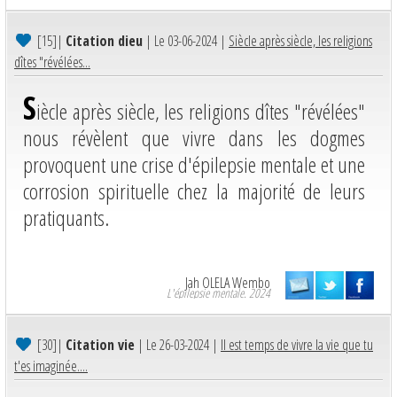
[15]
|
Citation dieu
| Le 03-06-2024 |
Siècle après siècle, les religions
dîtes "révélées...
S
iècle après siècle, les religions dîtes "révélées"
nous révèlent que vivre dans les dogmes
provoquent une crise d'épilepsie mentale et une
corrosion spirituelle chez la majorité de leurs
pratiquants.
Jah OLELA Wembo
L'épilepsie mentale. 2024
[30]
|
Citation vie
| Le 26-03-2024 |
Il est temps de vivre la vie que tu
t'es imaginée....