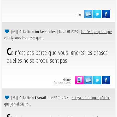
Clo
[69]
|
Citation inclassables
| Le 29-01-2023 |
Ce n'est pas parce que
vous ignorez les choses que...
C
e n'est pas parce que vous ignorez les choses
quelles ne se produisent pas.
Stone
les yeux voilés.
[76]
|
Citation travail
| Le 27-01-2023 |
Si il y'a encore quelqu'un ici
que je n'ai pas ins...