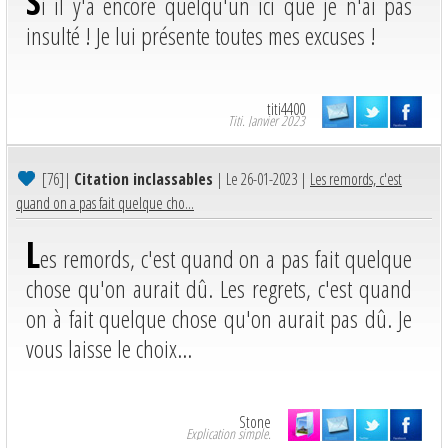
S
i il y'a encore quelqu'un ici que je n'ai pas
insulté ! Je lui présente toutes mes excuses !
titi4400
Titi. Janvier 2023
[76]
|
Citation inclassables
| Le 26-01-2023 |
Les remords, c'est
quand on a pas fait quelque cho...
L
es remords, c'est quand on a pas fait quelque
chose qu'on aurait dû. Les regrets, c'est quand
on à fait quelque chose qu'on aurait pas dû. Je
vous laisse le choix...
Stone
Explication simple.