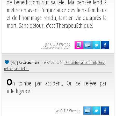
de bénédictions sur sa tête. Ma pensée tend à
mettre en avant l'importance des liens familiaux
et de l'hommage rendu, tant en vie qu'après la
mort. Sans détour, c'est ThérapeuEthique!
Jah OLELA Wembo
L'Épique thérapie . 2024
[47]
|
Citation vie
| Le 22-06-2024 |
On tombe par accident, On se
relève par intelli...
O
n tombe par accident, On se relève par
intelligence !
Jah OLELA Wembo