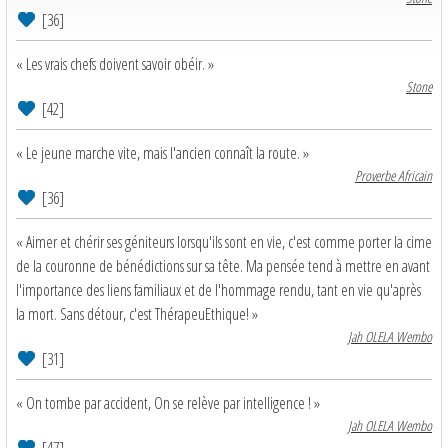
[36]
« Les vrais chefs doivent savoir obéir. »
Stone
[42]
« Le jeune marche vite, mais l'ancien connaît la route. »
Proverbe Africain
[36]
« Aimer et chérir ses géniteurs lorsqu'ils sont en vie, c'est comme porter la cime
de la couronne de bénédictions sur sa tête. Ma pensée tend à mettre en avant
l'importance des liens familiaux et de l'hommage rendu, tant en vie qu'après
la mort. Sans détour, c'est ThérapeuEthique! »
Jah OLELA Wembo
[31]
« On tombe par accident, On se relève par intelligence ! »
Jah OLELA Wembo
[47]