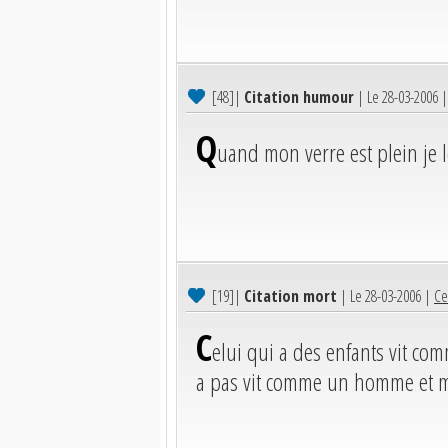
[48]
|
Citation humour
| Le 28-03-2006 
Q
uand mon verre est plein je le
[19]
|
Citation mort
| Le 28-03-2006 |
Ce
C
elui qui a des enfants vit c
a pas vit comme un homme et 