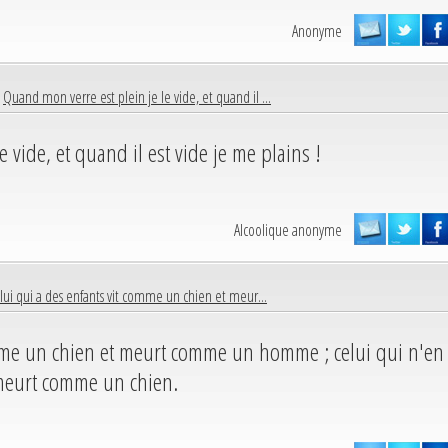
Anonyme
|
Quand mon verre est plein je le vide, et quand il ...
 vide, et quand il est vide je me plains !
Alcoolique anonyme
lui qui a des enfants vit comme un chien et meur...
omme un chien et meurt comme un homme ; celui qui n'en
meurt comme un chien.