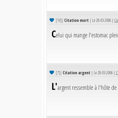
[10]
|
Citation mort
| Le 28-03-2006 |
Ce
C
elui qui mange l'estomac plei
[7]
|
Citation argent
| Le 28-03-2006 |
L
L'
argent ressemble à l'hôte de 