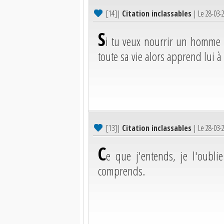
[14]
|
Citation inclassables
| Le 28-03-
S
i tu veux nourrir un homme u
toute sa vie alors apprend lui à l
[13]
|
Citation inclassables
| Le 28-03-
C
e que j'entends, je l'oublie
comprends.