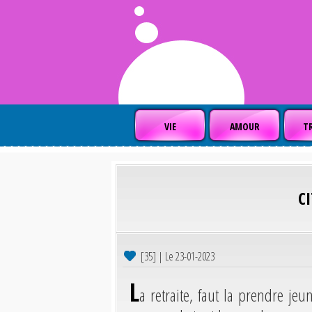
VIE
AMOUR
TR
C
[35] | Le 23-01-2023
L
a retraite, faut la prendre jeu