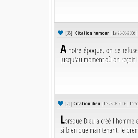
[36]
|
Citation humour
| Le 25-03-2006 
A
notre époque, on se refuse 
jusqu'au moment où on reçoit l
[2]
|
Citation dieu
| Le 25-03-2006 |
Lors
L
orsque Dieu a créé l'homme e
si bien que maintenant, le prem