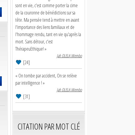
sont en vie, c'est comme porter la cime
de la couronne de bénédictions sur sa
tête. Ma pensée tend à mettre en avant
l'importance des liens familiaux et de
l'hommage rendu, tant en vie qu'après la
mort. Sans détour, c'est
ThérapeuEthique! »
Jah OLELA Wembo
[24]
« On tombe par accident, On se relève
par intelligence ! »
Jah OLELA Wembo
[31]
CITATION PAR MOT CLÉ