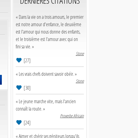
DERNIERES CITATIONS
« Dans la vie on a trois amours, le premier
est notre amour d'enfance, le deuxième
est l'amour qui nous donne des enfants,
et le troisième est l'amour avec qui on
fini sa vie. »
Stone
[27]
« Les vrais chefs doivent savoir obéir. »
Stone
[30]
« Le jeune marche vite, mais l'ancien
connaît la route. »
Proverbe Africain
[24]
« Aimer et chérir ses géniteurs lorsqu'ils