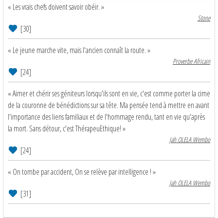
« Les vrais chefs doivent savoir obéir. »
Stone
[30]
« Le jeune marche vite, mais l'ancien connaît la route. »
Proverbe Africain
[24]
« Aimer et chérir ses géniteurs lorsqu'ils sont en vie, c'est comme porter la cime
de la couronne de bénédictions sur sa tête. Ma pensée tend à mettre en avant
l'importance des liens familiaux et de l'hommage rendu, tant en vie qu'après
la mort. Sans détour, c'est ThérapeuEthique! »
Jah OLELA Wembo
[24]
« On tombe par accident, On se relève par intelligence ! »
Jah OLELA Wembo
[31]