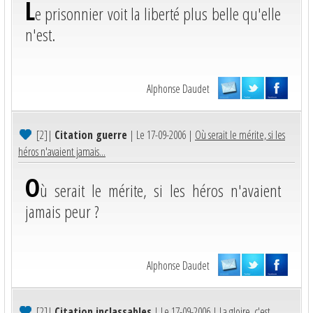
L
e prisonnier voit la liberté plus belle qu'elle
n'est.
Alphonse Daudet
[2]
|
Citation guerre
| Le 17-09-2006 |
Où serait le mérite, si les
héros n'avaient jamais...
O
ù serait le mérite, si les héros n'avaient
jamais peur ?
Alphonse Daudet
[2]
|
Citation inclassables
| Le 17-09-2006 |
La gloire, c'est