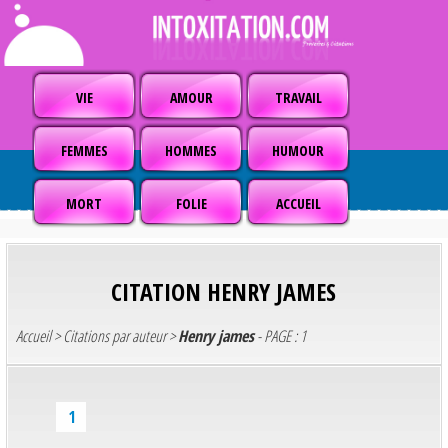
VIE
AMOUR
TRAVAIL
FEMMES
HOMMES
HUMOUR
MORT
FOLIE
ACCUEIL
CITATION
HENRY JAMES
Accueil
>
Citations par auteur
>
Henry james
- PAGE : 1
1