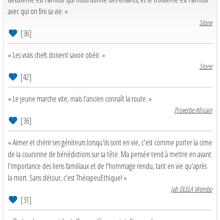
avec qui on fini sa vie. »
Stone
[36]
« Les vrais chefs doivent savoir obéir. »
Stone
[42]
« Le jeune marche vite, mais l'ancien connaît la route. »
Proverbe Africain
[36]
« Aimer et chérir ses géniteurs lorsqu'ils sont en vie, c'est comme porter la cime
de la couronne de bénédictions sur sa tête. Ma pensée tend à mettre en avant
l'importance des liens familiaux et de l'hommage rendu, tant en vie qu'après
la mort. Sans détour, c'est ThérapeuEthique! »
Jah OLELA Wembo
[31]