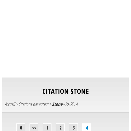
CITATION
STONE
Accueil
>
Citations par auteur
>
Stone
- PAGE : 4
0
<<
1
2
3
4