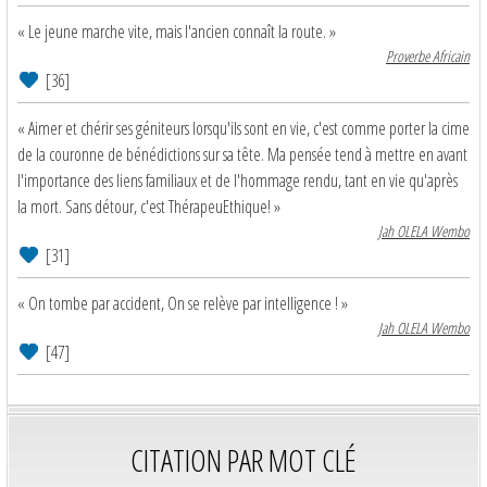
« Le jeune marche vite, mais l'ancien connaît la route. »
Proverbe Africain
[36]
« Aimer et chérir ses géniteurs lorsqu'ils sont en vie, c'est comme porter la cime
de la couronne de bénédictions sur sa tête. Ma pensée tend à mettre en avant
l'importance des liens familiaux et de l'hommage rendu, tant en vie qu'après
la mort. Sans détour, c'est ThérapeuEthique! »
Jah OLELA Wembo
[31]
« On tombe par accident, On se relève par intelligence ! »
Jah OLELA Wembo
[47]
CITATION PAR MOT CLÉ