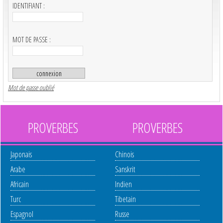
IDENTIFIANT :
MOT DE PASSE :
Mot de passe oublié
PROVERBES
PROVERBES
Japonais
Chinois
Arabe
Sanskrit
Africain
Indien
Turc
Tibetain
Espagnol
Russe