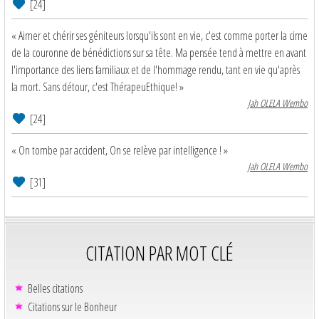
[24]
« Aimer et chérir ses géniteurs lorsqu'ils sont en vie, c'est comme porter la cime
de la couronne de bénédictions sur sa tête. Ma pensée tend à mettre en avant
l'importance des liens familiaux et de l'hommage rendu, tant en vie qu'après
la mort. Sans détour, c'est ThérapeuEthique! »
Jah OLELA Wembo
[24]
« On tombe par accident, On se relève par intelligence ! »
Jah OLELA Wembo
[31]
CITATION PAR MOT CLÉ
Belles citations
Citations sur le Bonheur