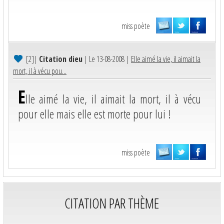
miss poète
[2]
|
Citation dieu
| Le 13-08-2008 |
Elle aimé la vie, il aimait la
mort, il à vécu pou...
E
lle aimé la vie, il aimait la mort, il à vécu
pour elle mais elle est morte pour lui !
miss poète
CITATION PAR THÈME