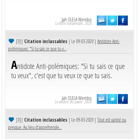
Jah OLELA Wembo
La folie transversale. 2020
[0]
|
Citation inclassables
| Le 09-03-2020 |
Antidote Anti-
polémiques: "Si tu sais ce que tu v...
A
ntidote Anti-polémiques: "Si tu sais ce que
tu veux", c'est que tu veux ce que tu sais.
Jah OLELA Wembo
Le vouloir du savoir. 2020
[0]
|
Citation inclassables
| Le 09-03-2020 |
Tout est vanité ou
presque. Au lieu d'appréhende...