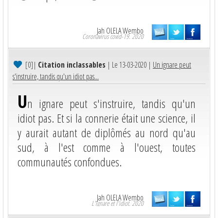
Jah OLELA Wembo
Coronavirus covid-19. 2020
[0]
|
Citation inclassables
| Le 13-03-2020 |
Un ignare peut
s'instruire, tandis qu'un idiot pas...
U
n ignare peut s'instruire, tandis qu'un
idiot pas. Et si la connerie était une science, il
y aurait autant de diplômés au nord qu'au
sud, à l'est comme à l'ouest, toutes
communautés confondues.
Jah OLELA Wembo
L'ignare et l'idiot. 2020