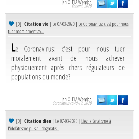
Jah OLELA Wembo
Ennemi. 2020
[0]
|
Citation vie
| Le 07-03-2020 |
Le Coronavirus: c'est pour nous
tuer moralement av...
L
e Coronavirus: c'est pour nous tuer
moralement avant de nous achever
physiquement après chers régulateurs de
populations du monde?
Jah OLELA Wembo
Coronavirus covid-19. 2020
[0]
|
Citation dieu
| Le 07-03-2020 |
Liez le fanatisme à
l'idolâtrisme puis au dogmatis...