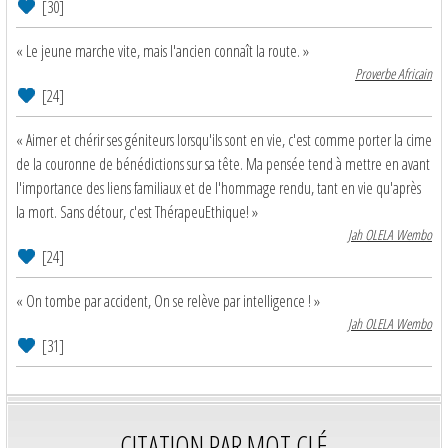
[30]
« Le jeune marche vite, mais l'ancien connaît la route. »
Proverbe Africain
[24]
« Aimer et chérir ses géniteurs lorsqu'ils sont en vie, c'est comme porter la cime
de la couronne de bénédictions sur sa tête. Ma pensée tend à mettre en avant
l'importance des liens familiaux et de l'hommage rendu, tant en vie qu'après
la mort. Sans détour, c'est ThérapeuEthique! »
Jah OLELA Wembo
[24]
« On tombe par accident, On se relève par intelligence ! »
Jah OLELA Wembo
[31]
CITATION PAR MOT CLÉ