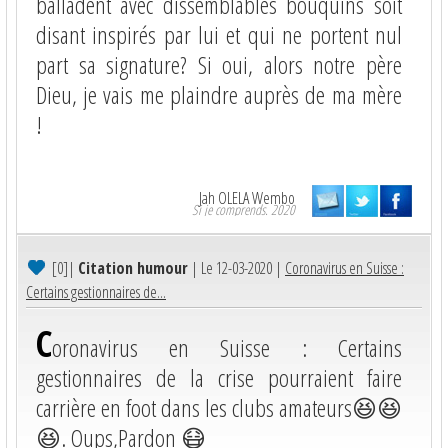
balladent avec dissemblables bouquins soit
disant inspirés par lui et qui ne portent nul
part sa signature? Si oui, alors notre père
Dieu, je vais me plaindre auprès de ma mère
!
Jah OLELA Wembo
Si je comprends. 2020
[0]
|
Citation humour
| Le 12-03-2020 |
Coronavirus en Suisse :
Certains gestionnaires de...
C
oronavirus en Suisse : Certains
gestionnaires de la crise pourraient faire
carrière en foot dans les clubs amateurs😆😆
😆. Oups,Pardon 😷