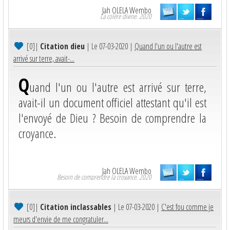
Jah OLELA Wembo
La colère divine. 2020
[0]
|
Citation dieu
| Le 07-03-2020 |
Quand l'un ou l'autre est
arrivé sur terre, avait-...
Q
uand l'un ou l'autre est arrivé sur terre,
avait-il un document officiel attestant qu'il est
l'envoyé de Dieu ? Besoin de comprendre la
croyance.
Jah OLELA Wembo
Besoin de comprendre la croyance. 2020
[0]
|
Citation inclassables
| Le 07-03-2020 |
C'est fou comme je
meurs d'envie de me congratuler...