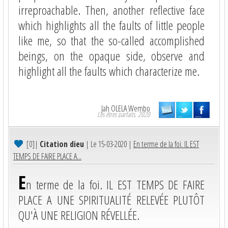
irreproachable. Then, another reflective face
which highlights all the faults of little people
like me, so that the so-called accomplished
beings, on the opaque side, observe and
highlight all the faults which characterize me.
Jah OLELA Wembo
Les êtres parfaits. 2020
[0]
|
Citation dieu
| Le 15-03-2020 |
En terme de la foi. IL EST
TEMPS DE FAIRE PLACE A...
E
n terme de la foi. IL EST TEMPS DE FAIRE
PLACE A UNE SPIRITUALITÉ RELEVÉE PLUTÔT
QU'À UNE RELIGION RÉVELLÉE.