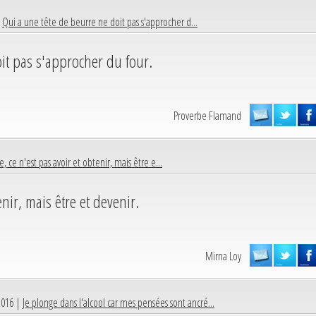
|
Qui a une tête de beurre ne doit pas s'approcher d...
oit pas s'approcher du four.
Proverbe Flamand
ie, ce n'est pas avoir et obtenir, mais être e...
enir, mais être et devenir.
Mirna Loy
2016 |
Je plonge dans l'alcool car mes pensées sont ancré...