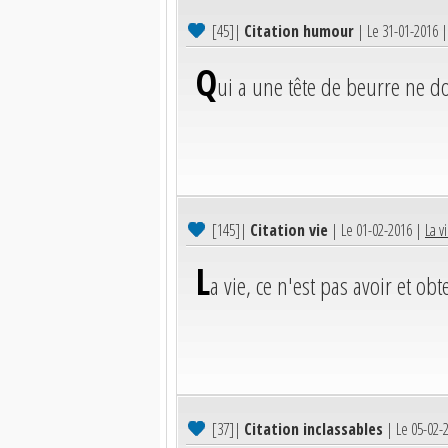
[45]
|
Citation humour
| Le 31-01-2016 
Q
ui a une tête de beurre ne d
[145]
|
Citation vie
| Le 01-02-2016 |
La v
L
a vie, ce n'est pas avoir et obt
[37]
|
Citation inclassables
| Le 05-02-