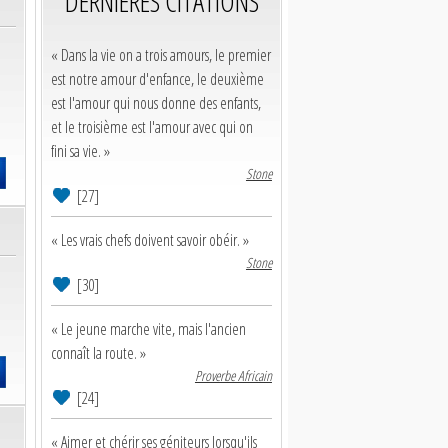
DERNIERES CITATIONS
« Dans la vie on a trois amours, le premier
est notre amour d'enfance, le deuxième
est l'amour qui nous donne des enfants,
et le troisième est l'amour avec qui on
fini sa vie. »
Stone
[27]
« Les vrais chefs doivent savoir obéir. »
Stone
[30]
« Le jeune marche vite, mais l'ancien
connaît la route. »
Proverbe Africain
[24]
« Aimer et chérir ses géniteurs lorsqu'ils