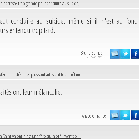
e détresse trop grande peut conduire au suicide,...
eut conduire au suicide, même si il n'est au fond
urs entendu trop tard.
Bruno Samson
L'amer noir.
Même les désirs les plus souhaités ont leur mélanc...
aités ont leur mélancolie.
Anatole France
a Saint Valentin est une fête qui a été inventée ...