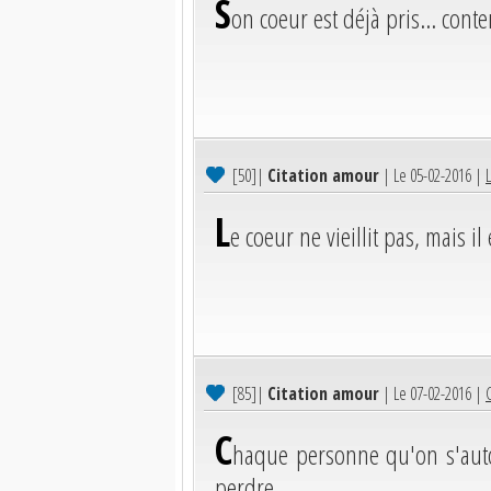
S
on coeur est déjà pris... cont
[50]
|
Citation amour
| Le 05-02-2016 |
L
L
e coeur ne vieillit pas, mais 
[85]
|
Citation amour
| Le 07-02-2016 |
C
haque personne qu'on s'auto
perdre.