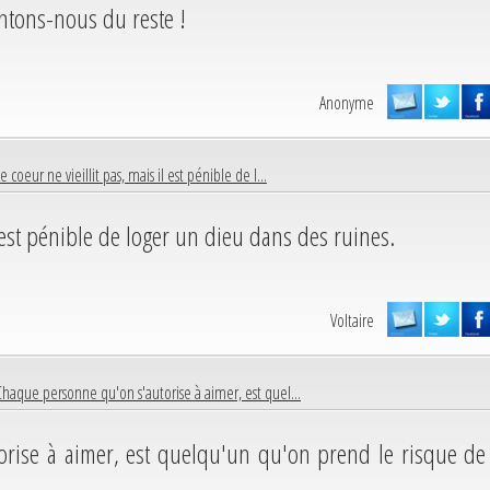
entons-nous du reste !
Anonyme
e coeur ne vieillit pas, mais il est pénible de l...
il est pénible de loger un dieu dans des ruines.
Voltaire
Chaque personne qu'on s'autorise à aimer, est quel...
rise à aimer, est quelqu'un qu'on prend le risque de