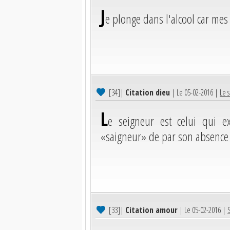
J
e plonge dans l'alcool car mes
[34]
|
Citation dieu
| Le 05-02-2016 |
Le s
L
e seigneur est celui qui ex
«saigneur» de par son absence e
[33]
|
Citation amour
| Le 05-02-2016 |