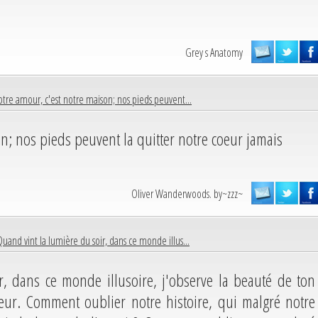
Grey s Anatomy
tre amour, c'est notre maison; nos pieds peuvent...
on; nos pieds peuvent la quitter notre coeur jamais
Oliver Wanderwoods. by~zzz~
Quand vint la lumière du soir, dans ce monde illus...
r, dans ce monde illusoire, j'observe la beauté de ton
ur. Comment oublier notre histoire, qui malgré notre