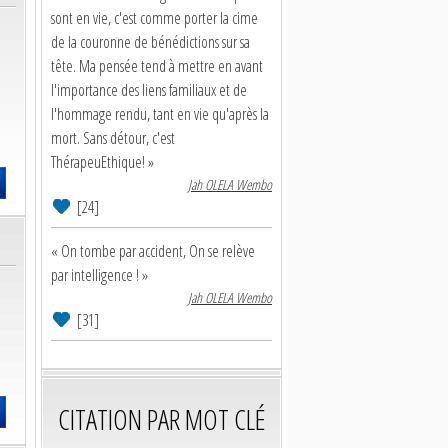
sont en vie, c'est comme porter la cime
de la couronne de bénédictions sur sa
tête. Ma pensée tend à mettre en avant
l'importance des liens familiaux et de
l'hommage rendu, tant en vie qu'après la
mort. Sans détour, c'est
ThérapeuEthique! »
Jah OLELA Wembo
[24]
« On tombe par accident, On se relève
par intelligence ! »
Jah OLELA Wembo
[31]
CITATION PAR MOT CLÉ