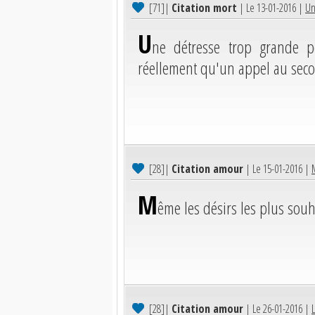
[71]
|
Citation mort
| Le 13-01-2016 |
Un
U
ne détresse trop grande p
réellement qu'un appel au seco
[28]
|
Citation amour
| Le 15-01-2016 |
M
ême les désirs les plus souh
[28]
|
Citation amour
| Le 26-01-2016 |
L