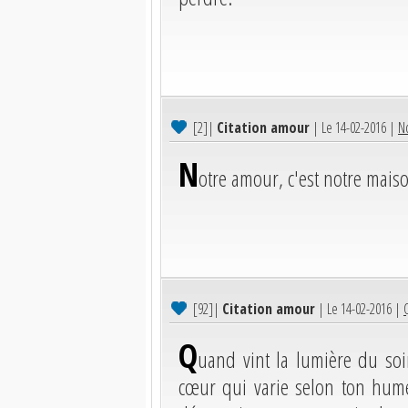
[2]
|
Citation amour
| Le 14-02-2016 |
No
N
otre amour, c'est notre mais
[92]
|
Citation amour
| Le 14-02-2016 |
Q
uand vint la lumière du soi
cœur qui varie selon ton hume