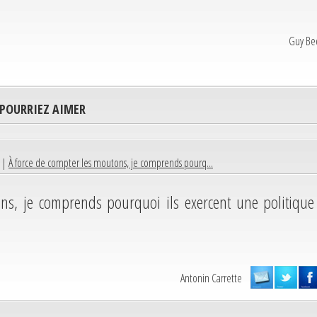
Guy Be
 POURRIEZ AIMER
6 |
À force de compter les moutons, je comprends pourq...
ns, je comprends pourquoi ils exercent une politique
Antonin Carrette