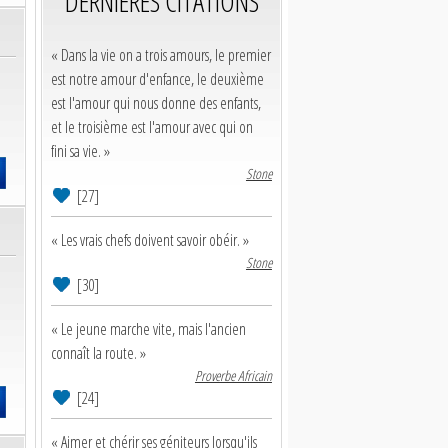
DERNIERES CITATIONS
« Dans la vie on a trois amours, le premier
est notre amour d'enfance, le deuxième
est l'amour qui nous donne des enfants,
et le troisième est l'amour avec qui on
fini sa vie. »
Stone
[27]
« Les vrais chefs doivent savoir obéir. »
Stone
[30]
« Le jeune marche vite, mais l'ancien
connaît la route. »
Proverbe Africain
[24]
« Aimer et chérir ses géniteurs lorsqu'ils