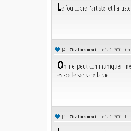
L
e fou copie l'artiste, et l'arti
[4]
|
Citation mort
| Le 17-09-2006 |
On 
O
n ne peut communiquer même 
est-ce le sens de la vie...
[6]
|
Citation mort
| Le 17-09-2006 |
La t