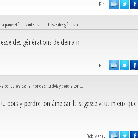
Bidi
|
La pauvreté d'esprit sera la richesse des générati...
ichesse des générations de demain
Bidi
Ne conquiers pas le monde si tu dois y perdre ton ...
 tu dois y perdre ton âme car la sagesse vaut mieux que
Bob Marley