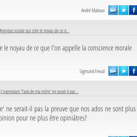
André Malraux
'Angoisse sociale qui crée le noyau de ce q...
rée le noyau de ce que l'on appelle la conscience morale
Sigmund Freud
|
L'expression 'l'avis de ma mère' ne serait-il pas ...
e' ne serait-il pas la preuve que nos ados ne sont plus
pinion pour ne plus être opiniâtres?