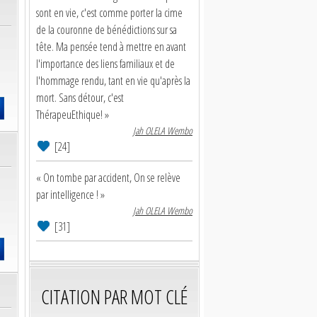
sont en vie, c'est comme porter la cime
de la couronne de bénédictions sur sa
tête. Ma pensée tend à mettre en avant
l'importance des liens familiaux et de
l'hommage rendu, tant en vie qu'après la
mort. Sans détour, c'est
ThérapeuEthique! »
Jah OLELA Wembo
[24]
« On tombe par accident, On se relève
par intelligence ! »
Jah OLELA Wembo
[31]
CITATION PAR MOT CLÉ