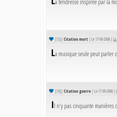
L
a tendresse inspirée par la mor
[12]
|
Citation mort
| Le 17-09-2006 |
La
L
a musique seule peut parler d
[16]
|
Citation guerre
| Le 17-09-2006 |
I
l n'y pas cinquante manières d