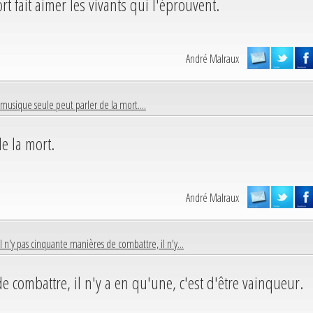
t fait aimer les vivants qui l'éprouvent.
André Malraux
 musique seule peut parler de la mort....
e la mort.
André Malraux
Il n'y pas cinquante manières de combattre, il n'y...
e combattre, il n'y a en qu'une, c'est d'être vainqueur.