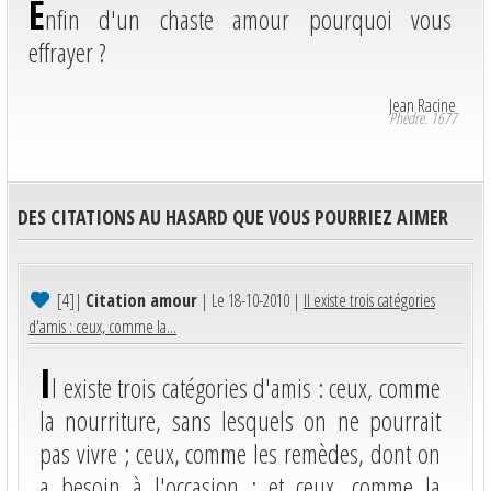
E
nfin d'un chaste amour pourquoi vous
effrayer ?
Jean Racine
Phèdre. 1677
DES CITATIONS AU HASARD QUE VOUS POURRIEZ AIMER
[4]
|
Citation amour
| Le 18-10-2010 |
Il existe trois catégories
d'amis : ceux, comme la...
I
l existe trois catégories d'amis : ceux, comme
la nourriture, sans lesquels on ne pourrait
pas vivre ; ceux, comme les remèdes, dont on
a besoin à l'occasion ; et ceux, comme la