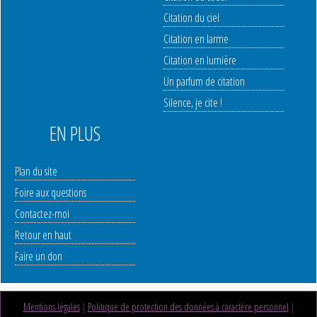
Citation du ciel
Citation en larme
Citation en lumière
Un parfum de citation
Silence, je cite !
EN PLUS
Plan du site
Foire aux questions
Contactez-moi
Retour en haut
Faire un don
Mentions légales
|
Politique de protection des données à caractère personnel
|