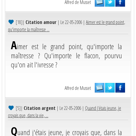
Alfred de Musset
[18]
|
Citation amour
| Le 22-05-2006 |
Aimer est le grand point,
qu'importe la maîtresse ...
A
imer est le grand point, qu'importe la
maîtresse ? Qu'importe le flacon, pourvu
qu'on ait l'ivresse ?
Alfred de Musset
[5]
|
Citation argent
| Le 22-05-2006 |
Quand j'étais jeune, je
croyais que, dans la vie, ...
Q
uand j'étais jeune, je croyais que, dans la