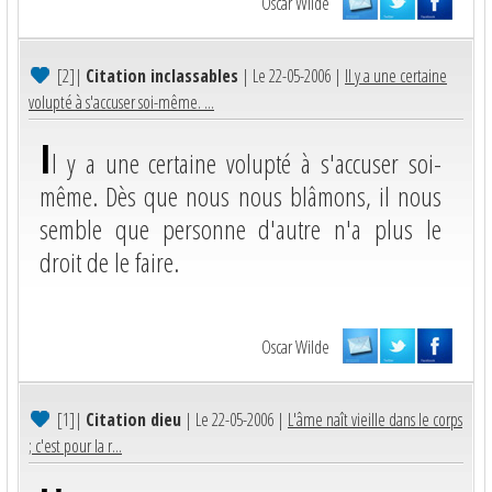
Oscar Wilde
[2]
|
Citation inclassables
| Le 22-05-2006 |
Il y a une certaine
volupté à s'accuser soi-même. ...
I
l y a une certaine volupté à s'accuser soi-
même. Dès que nous nous blâmons, il nous
semble que personne d'autre n'a plus le
droit de le faire.
Oscar Wilde
[1]
|
Citation dieu
| Le 22-05-2006 |
L'âme naît vieille dans le corps
; c'est pour la r...