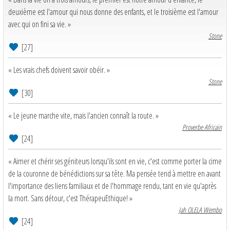
deuxième est l'amour qui nous donne des enfants, et le troisième est l'amour
avec qui on fini sa vie. »
Stone
[27]
« Les vrais chefs doivent savoir obéir. »
Stone
[30]
« Le jeune marche vite, mais l'ancien connaît la route. »
Proverbe Africain
[24]
« Aimer et chérir ses géniteurs lorsqu'ils sont en vie, c'est comme porter la cime
de la couronne de bénédictions sur sa tête. Ma pensée tend à mettre en avant
l'importance des liens familiaux et de l'hommage rendu, tant en vie qu'après
la mort. Sans détour, c'est ThérapeuEthique! »
Jah OLELA Wembo
[24]