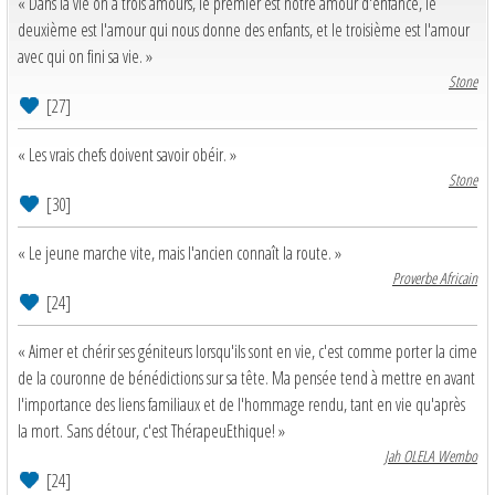
« Dans la vie on a trois amours, le premier est notre amour d'enfance, le
deuxième est l'amour qui nous donne des enfants, et le troisième est l'amour
avec qui on fini sa vie. »
Stone
[27]
« Les vrais chefs doivent savoir obéir. »
Stone
[30]
« Le jeune marche vite, mais l'ancien connaît la route. »
Proverbe Africain
[24]
« Aimer et chérir ses géniteurs lorsqu'ils sont en vie, c'est comme porter la cime
de la couronne de bénédictions sur sa tête. Ma pensée tend à mettre en avant
l'importance des liens familiaux et de l'hommage rendu, tant en vie qu'après
la mort. Sans détour, c'est ThérapeuEthique! »
Jah OLELA Wembo
[24]