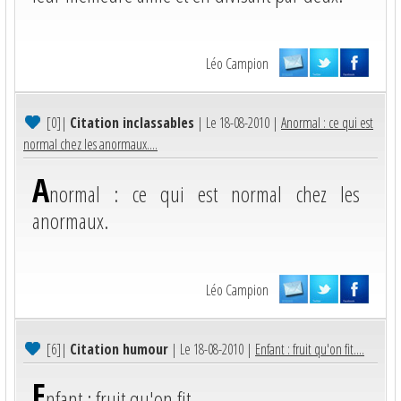
Léo Campion
[0]
|
Citation inclassables
| Le 18-08-2010 |
Anormal : ce qui est
normal chez les anormaux....
A
normal : ce qui est normal chez les
anormaux.
Léo Campion
[6]
|
Citation humour
| Le 18-08-2010 |
Enfant : fruit qu'on fit....
E
nfant : fruit qu'on fit.