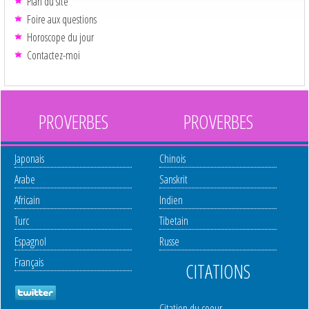
Plan du site
Foire aux questions
Horoscope du jour
Contactez-moi
PROVERBES
PROVERBES
Japonais
Chinois
Arabe
Sanskrit
Africain
Indien
Turc
Tibetain
Espagnol
Russe
Français
CITATIONS
Citation du coeur