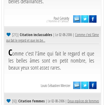
belles défaillances.
Paul Géraldy
L'Homme et l'amour.
[21]
|
Citation inclassables
| Le 02-08-2006 |
Comme c'est l'âme
qui fait le regard et que les be...
C
omme c'est l'âme qui fait le regard et que
les belles âmes sont en petit nombre, les
beaux yeux sont assez rares.
Louis-Sébastien Mercier
[6]
|
Citation femmes
| Le 02-08-2006 |
Deux espèces de femmes