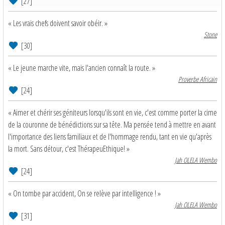
[27]
« Les vrais chefs doivent savoir obéir. »
Stone
[30]
« Le jeune marche vite, mais l'ancien connaît la route. »
Proverbe Africain
[24]
« Aimer et chérir ses géniteurs lorsqu'ils sont en vie, c'est comme porter la cime
de la couronne de bénédictions sur sa tête. Ma pensée tend à mettre en avant
l'importance des liens familiaux et de l'hommage rendu, tant en vie qu'après
la mort. Sans détour, c'est ThérapeuEthique! »
Jah OLELA Wembo
[24]
« On tombe par accident, On se relève par intelligence ! »
Jah OLELA Wembo
[31]