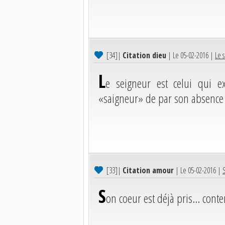
[34]
|
Citation dieu
| Le 05-02-2016 |
Le s
L
e seigneur est celui qui ex
«saigneur» de par son absence e
[33]
|
Citation amour
| Le 05-02-2016 |
S
on coeur est déjà pris... cont