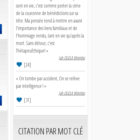
sont en vie, c'est comme porter la cime
de la couronne de bénédictions sur sa
tête. Ma pensée tend à mettre en avant
l'importance des liens familiaux et de
l'hommage rendu, tant en vie qu'après la
mort. Sans détour, c'est
ThérapeuEthique! »
Jah OLELA Wembo
[24]
« On tombe par accident, On se relève
par intelligence ! »
Jah OLELA Wembo
[31]
CITATION PAR MOT CLÉ