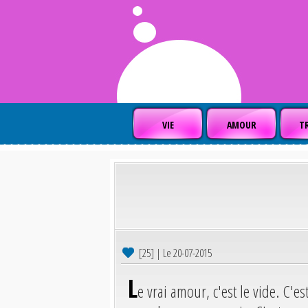
VIE
AMOUR
TR
[25] | Le 20-07-2015
L
e vrai amour, c'est le vide. C'e