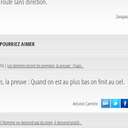
route sans direction.
Zanajav
 POURRIEZ AIMER
016 |
Les derniers seront les premiers, la preuve : Quan...
s, la preuve : Quand on est au plus bas on finit au ciel.
Antonin Carrette
|
L'Homme ne descend pas du singe, il descend plutôt...