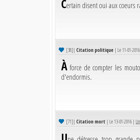
C
ertain disent oui aux coeurs r
[38]
|
Citation politique
| Le 11-01-201
À
force de compter les mouto
d'endormis.
[71]
|
Citation mort
| Le 13-01-2016 |
Un
U
ne détresse trop grande p