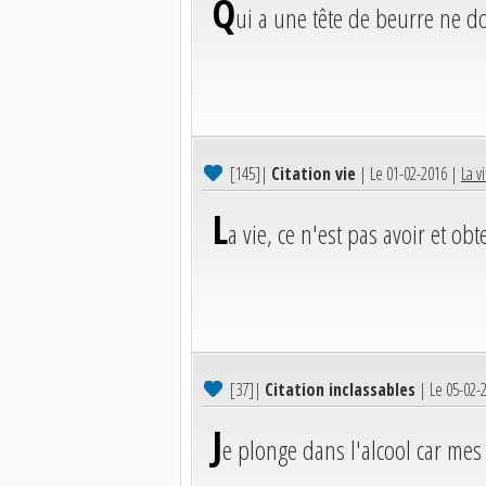
Q
ui a une tête de beurre ne d
[145]
|
Citation vie
| Le 01-02-2016 |
La v
L
a vie, ce n'est pas avoir et obt
[37]
|
Citation inclassables
| Le 05-02-
J
e plonge dans l'alcool car mes