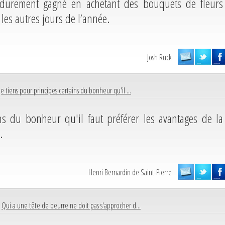
t durement gagné en achetant des bouquets de fleurs
les autres jours de l’année.
Josh Ruck
Je tiens pour principes certains du bonheur qu'il ...
ins du bonheur qu'il faut préférer les avantages de la
.
Henri Bernardin de Saint-Pierre
|
Qui a une tête de beurre ne doit pas s'approcher d...