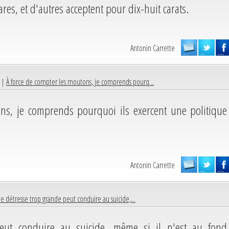
ares, et d'autres acceptent pour dix-huit carats.
Antonin Carrette
6 |
À force de compter les moutons, je comprends pourq...
ns, je comprends pourquoi ils exercent une politique
Antonin Carrette
e détresse trop grande peut conduire au suicide,...
eut conduire au suicide, même si il n'est au fond