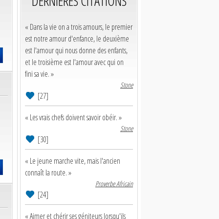
DERNIERES CITATIONS
« Dans la vie on a trois amours, le premier
est notre amour d'enfance, le deuxième
est l'amour qui nous donne des enfants,
et le troisième est l'amour avec qui on
fini sa vie. »
Stone
[27]
« Les vrais chefs doivent savoir obéir. »
Stone
[30]
« Le jeune marche vite, mais l'ancien
connaît la route. »
Proverbe Africain
[24]
« Aimer et chérir ses géniteurs lorsqu'ils