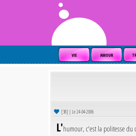
VIE
AMOUR
TR
[38] | Le 24-04-2006
L'
humour, c'est la politesse du 