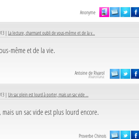
Anonyme
013 |
La lecture, charmant oubli de vous-même et de la v...
vous-même et de la vie.
Antoine de Rivarol
Rivaroliana.
013 |
Un sac plein est lourd à porter, mais un sac vide ...
r, mais un sac vide est plus lourd encore.
Proverbe Chinois