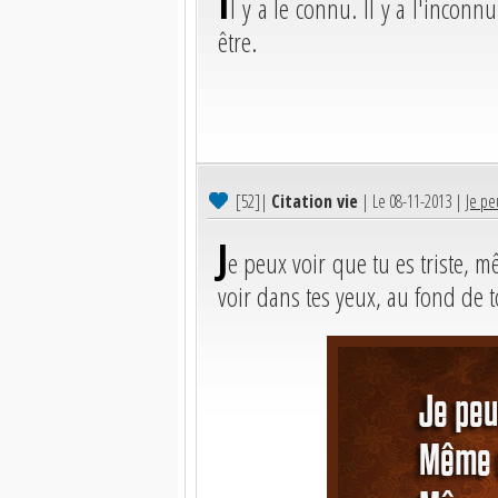
I
l y a le connu. Il y a l'inconnu
être.
[52]
|
Citation vie
| Le 08-11-2013 |
Je pe
J
e peux voir que tu es triste, 
voir dans tes yeux, au fond de t