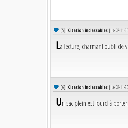
[5]
|
Citation inclassables
| Le 02-11-2
L
a lecture, charmant oubli de 
[6]
|
Citation inclassables
| Le 02-11-2
U
n sac plein est lourd à porte