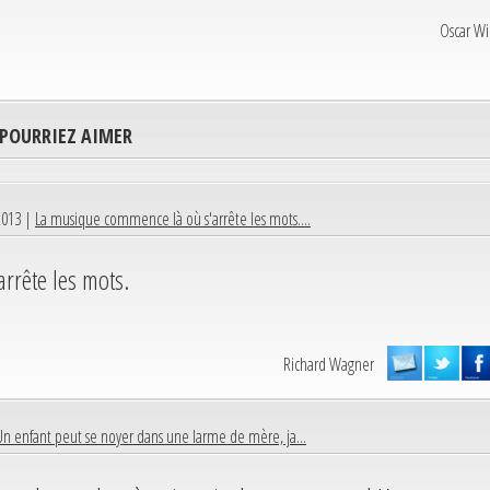
Oscar Wi
 POURRIEZ AIMER
2013 |
La musique commence là où s'arrête les mots....
rrête les mots.
Richard Wagner
Un enfant peut se noyer dans une larme de mère, ja...