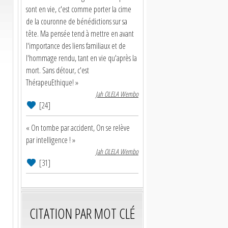
sont en vie, c'est comme porter la cime
de la couronne de bénédictions sur sa
tête. Ma pensée tend à mettre en avant
l'importance des liens familiaux et de
l'hommage rendu, tant en vie qu'après la
mort. Sans détour, c'est
ThérapeuEthique! »
Jah OLELA Wembo
[24]
« On tombe par accident, On se relève
par intelligence ! »
Jah OLELA Wembo
[31]
CITATION PAR MOT CLÉ