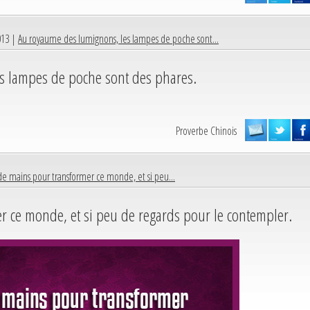
013 |
Au royaume des lumignons, les lampes de poche sont...
s lampes de poche sont des phares.
Proverbe Chinois
de mains pour transformer ce monde, et si peu...
r ce monde, et si peu de regards pour le contempler.