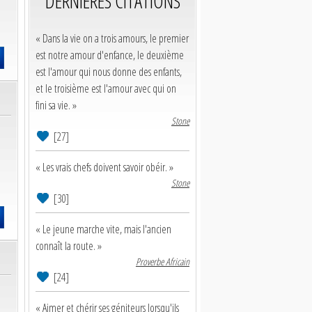
DERNIERES CITATIONS
« Dans la vie on a trois amours, le premier
est notre amour d'enfance, le deuxième
est l'amour qui nous donne des enfants,
et le troisième est l'amour avec qui on
fini sa vie. »
Stone
[27]
« Les vrais chefs doivent savoir obéir. »
Stone
[30]
« Le jeune marche vite, mais l'ancien
connaît la route. »
Proverbe Africain
[24]
« Aimer et chérir ses géniteurs lorsqu'ils