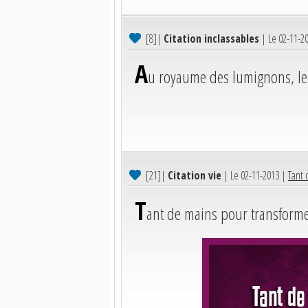
[8]
|
Citation inclassables
| Le 02-11-2
A
u royaume des lumignons, le
[21]
|
Citation vie
| Le 02-11-2013 |
Tant 
T
ant de mains pour transforme