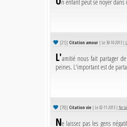
U
n enfant peut se noyer dans
[21]
|
Citation amour
| Le 30-10-2013 |
L'
amitié nous fait partager 
peines. L'important est de parta
[70]
|
Citation vie
| Le 02-11-2013 |
Ne lai
N
e laissez pas les gens négati