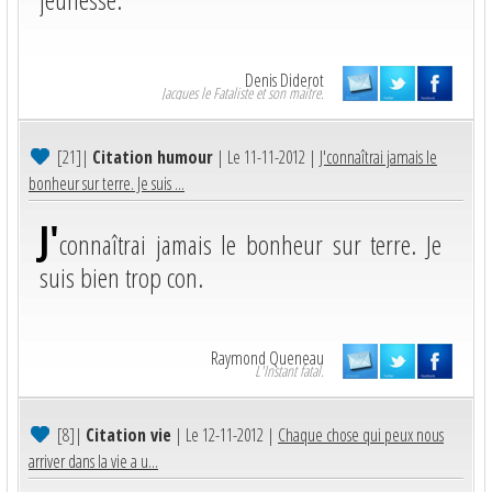
Denis Diderot
Jacques le Fataliste et son maître.
[21]
|
Citation humour
| Le 11-11-2012 |
J'connaîtrai jamais le
bonheur sur terre. Je suis ...
J'
connaîtrai jamais le bonheur sur terre. Je
suis bien trop con.
Raymond Queneau
L'Instant fatal.
[8]
|
Citation vie
| Le 12-11-2012 |
Chaque chose qui peux nous
arriver dans la vie a u...