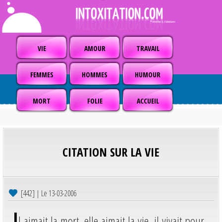
VIE
AMOUR
TRAVAIL
FEMMES
HOMMES
HUMOUR
MORT
FOLIE
ACCUEIL
CITATION SUR LA VIE
[442] | Le 13-03-2006
I
l aimait la mort, elle aimait la vie, il vivait pour