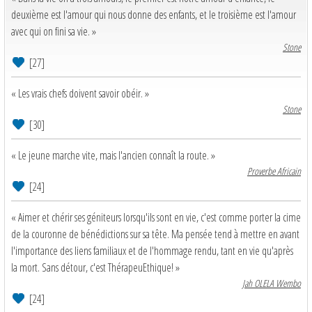
deuxième est l'amour qui nous donne des enfants, et le troisième est l'amour
avec qui on fini sa vie. »
Stone
[27]
« Les vrais chefs doivent savoir obéir. »
Stone
[30]
« Le jeune marche vite, mais l'ancien connaît la route. »
Proverbe Africain
[24]
« Aimer et chérir ses géniteurs lorsqu'ils sont en vie, c'est comme porter la cime
de la couronne de bénédictions sur sa tête. Ma pensée tend à mettre en avant
l'importance des liens familiaux et de l'hommage rendu, tant en vie qu'après
la mort. Sans détour, c'est ThérapeuEthique! »
Jah OLELA Wembo
[24]