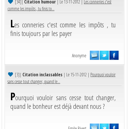
[34]
|
Citation humour
| Le 13-11-2012 |
Les conneries c'est
comme les impôts , tu finis to...
L
es conneries c'est comme les impôts , tu
finis toujours par les payer
Anonyme
[3]
|
Citation inclassables
| Le 15-11-2012 |
Pourquoi vouloir
sans cesse tout changer, quand le...
P
ourquoi vouloir sans cesse tout changer,
quand le bonheur est déjà devant nous ?
Emile Rivest