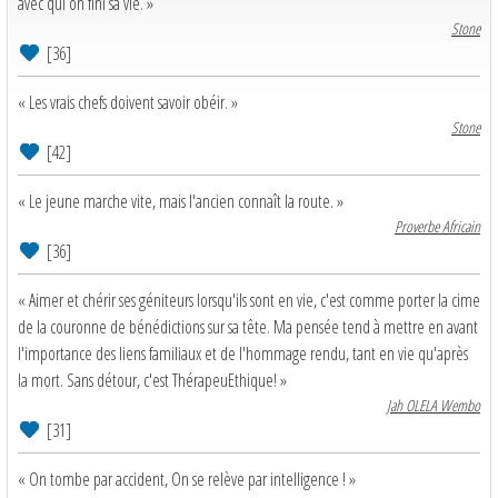
avec qui on fini sa vie. »
Stone
[36]
« Les vrais chefs doivent savoir obéir. »
Stone
[42]
« Le jeune marche vite, mais l'ancien connaît la route. »
Proverbe Africain
[36]
« Aimer et chérir ses géniteurs lorsqu'ils sont en vie, c'est comme porter la cime
de la couronne de bénédictions sur sa tête. Ma pensée tend à mettre en avant
l'importance des liens familiaux et de l'hommage rendu, tant en vie qu'après
la mort. Sans détour, c'est ThérapeuEthique! »
Jah OLELA Wembo
[31]
« On tombe par accident, On se relève par intelligence ! »