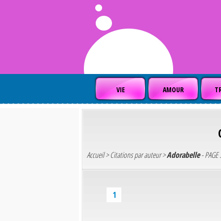
VIE
AMOUR
TR
Accueil
>
Citations par auteur
>
Adorabelle
- PAGE :
1