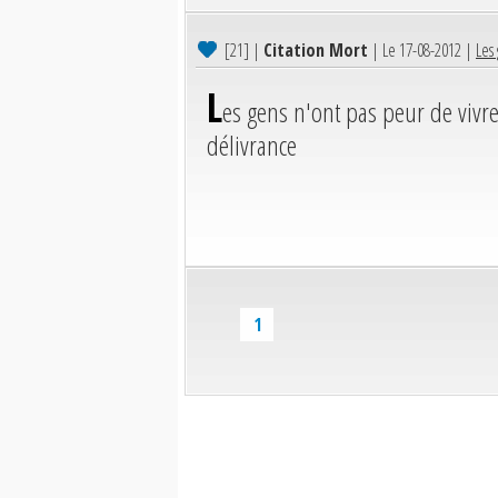
[21]
|
Citation Mort
| Le 17-08-2012 |
Les
L
es gens n'ont pas peur de vivre
délivrance
1