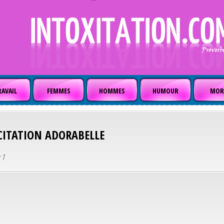
AVAIL
FEMMES
HOMMES
HUMOUR
MOR
CITATION
ADORABELLE
 1