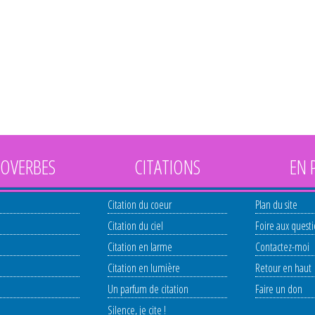
OVERBES
CITATIONS
EN 
Citation du coeur
Plan du site
Citation du ciel
Foire aux quest
Citation en larme
Contactez-moi
Citation en lumière
Retour en haut
Un parfum de citation
Faire un don
Silence, je cite !