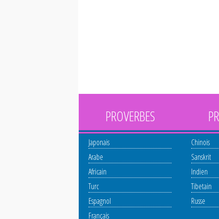
PROVERBES
PR
Japonais
Chinois
Arabe
Sanskrit
Africain
Indien
Turc
Tibetain
Espagnol
Russe
Français