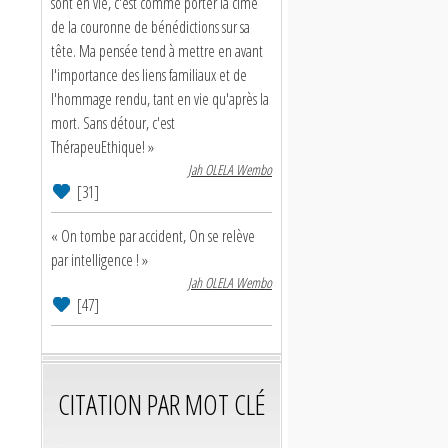
sont en vie, c'est comme porter la cime
de la couronne de bénédictions sur sa
tête. Ma pensée tend à mettre en avant
l'importance des liens familiaux et de
l'hommage rendu, tant en vie qu'après la
mort. Sans détour, c'est
ThérapeuEthique! »
Jah OLELA Wembo
[31]
« On tombe par accident, On se relève
par intelligence ! »
Jah OLELA Wembo
[47]
CITATION PAR MOT CLÉ