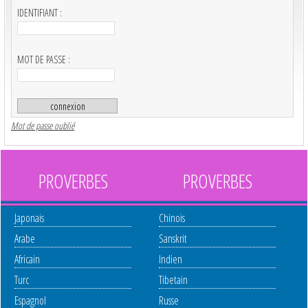
IDENTIFIANT :
MOT DE PASSE :
Mot de passe oublié
PROVERBES
PROVERBES
Japonais
Chinois
Arabe
Sanskrit
Africain
Indien
Turc
Tibetain
Espagnol
Russe