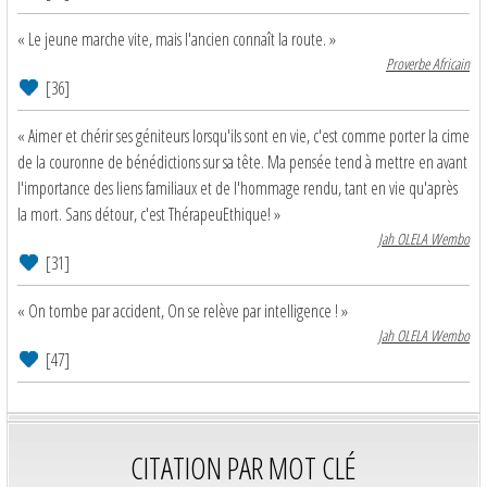
« Le jeune marche vite, mais l'ancien connaît la route. »
Proverbe Africain
[36]
« Aimer et chérir ses géniteurs lorsqu'ils sont en vie, c'est comme porter la cime
de la couronne de bénédictions sur sa tête. Ma pensée tend à mettre en avant
l'importance des liens familiaux et de l'hommage rendu, tant en vie qu'après
la mort. Sans détour, c'est ThérapeuEthique! »
Jah OLELA Wembo
[31]
« On tombe par accident, On se relève par intelligence ! »
Jah OLELA Wembo
[47]
CITATION PAR MOT CLÉ