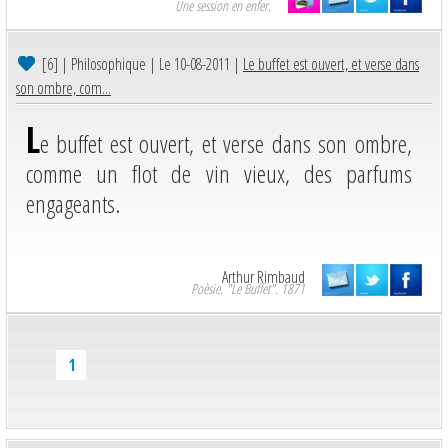
Une session en enfer.
[6]
| Philosophique | Le 10-08-2011 |
Le buffet est ouvert, et verse dans
son ombre, com...
L
e buffet est ouvert, et verse dans son ombre,
comme un flot de vin vieux, des parfums
engageants.
Arthur Rimbaud
Poèsie, "Le Buffet". 1871
1