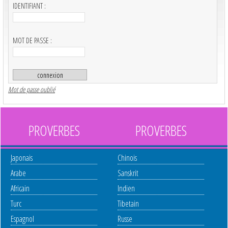
IDENTIFIANT :
MOT DE PASSE :
Mot de passe oublié
PROVERBES
PROVERBES
Japonais
Chinois
Arabe
Sanskrit
Africain
Indien
Turc
Tibetain
Espagnol
Russe