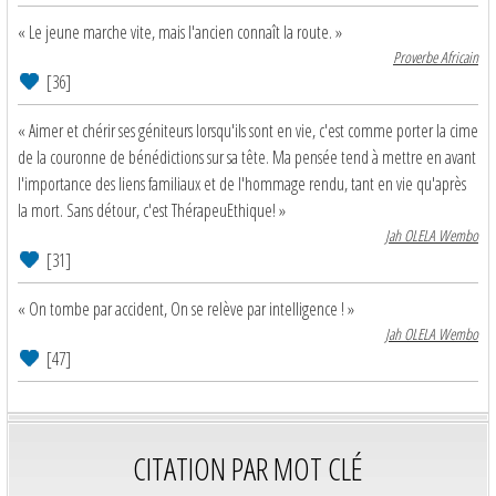
« Le jeune marche vite, mais l'ancien connaît la route. »
Proverbe Africain
[36]
« Aimer et chérir ses géniteurs lorsqu'ils sont en vie, c'est comme porter la cime
de la couronne de bénédictions sur sa tête. Ma pensée tend à mettre en avant
l'importance des liens familiaux et de l'hommage rendu, tant en vie qu'après
la mort. Sans détour, c'est ThérapeuEthique! »
Jah OLELA Wembo
[31]
« On tombe par accident, On se relève par intelligence ! »
Jah OLELA Wembo
[47]
CITATION PAR MOT CLÉ