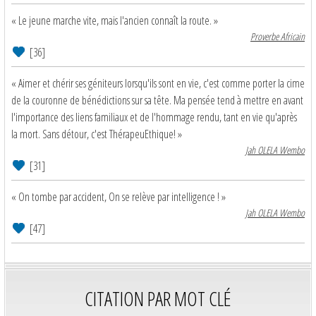
« Le jeune marche vite, mais l'ancien connaît la route. »
Proverbe Africain
[36]
« Aimer et chérir ses géniteurs lorsqu'ils sont en vie, c'est comme porter la cime
de la couronne de bénédictions sur sa tête. Ma pensée tend à mettre en avant
l'importance des liens familiaux et de l'hommage rendu, tant en vie qu'après
la mort. Sans détour, c'est ThérapeuEthique! »
Jah OLELA Wembo
[31]
« On tombe par accident, On se relève par intelligence ! »
Jah OLELA Wembo
[47]
CITATION PAR MOT CLÉ