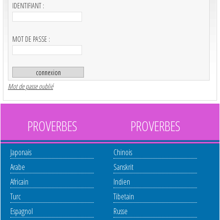
IDENTIFIANT :
MOT DE PASSE :
Mot de passe oublié
PROVERBES
PROVERBES
Japonais
Chinois
Arabe
Sanskrit
Africain
Indien
Turc
Tibetain
Espagnol
Russe