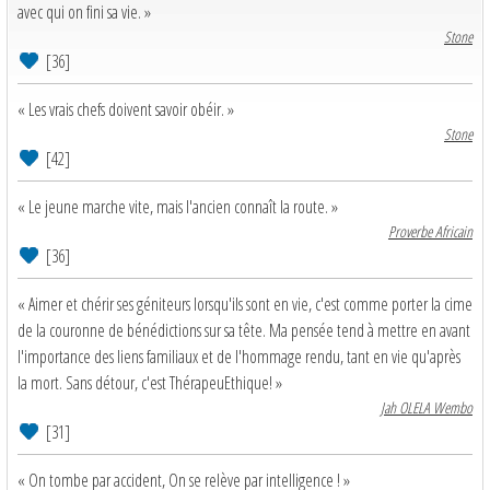
avec qui on fini sa vie. »
Stone
[36]
« Les vrais chefs doivent savoir obéir. »
Stone
[42]
« Le jeune marche vite, mais l'ancien connaît la route. »
Proverbe Africain
[36]
« Aimer et chérir ses géniteurs lorsqu'ils sont en vie, c'est comme porter la cime
de la couronne de bénédictions sur sa tête. Ma pensée tend à mettre en avant
l'importance des liens familiaux et de l'hommage rendu, tant en vie qu'après
la mort. Sans détour, c'est ThérapeuEthique! »
Jah OLELA Wembo
[31]
« On tombe par accident, On se relève par intelligence ! »