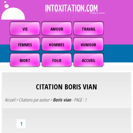
VIE
AMOUR
TRAVAIL
FEMMES
HOMMES
HUMOUR
MORT
FOLIE
ACCUEIL
CITATION
BORIS VIAN
Accueil
>
Citations par auteur
>
Boris vian
- PAGE : 1
1