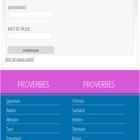
IDENTIFIANT :
MOT DE PASSE :
Mot de passe oublié
PROVERBES
PROVERBES
Japonais
Chinois
Arabe
Sanskrit
Africain
Indien
Turc
Tibetain
Espagnol
Russe