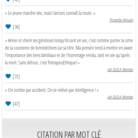
« Le jeune marche vite, mais l'ancien connaît la route. »
Proverbe Africain
[36]
« Aimer et chérir ses géniteurs lorsqu'ils sont en vie, c'est comme porter la cime
de la couronne de bénédictions sur sa tête. Ma pensée tend à mettre en avant
l'importance des liens familiaux et de l'hommage rendu, tant en vie qu'après
la mort. Sans détour, c'est ThérapeuEthique! »
Jah OLELA Wembo
[31]
« On tombe par accident, On se relève par intelligence ! »
Jah OLELA Wembo
[47]
CITATION PAR MOT CLÉ