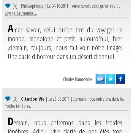
[4]
| Philosophique | Le 04-10-2011 |
Amer savoir, celui qu'on tire du
voyage! Le monde,...
A
mer savoir, celui qu'on tire du voyage! Le
monde, monotone et petit, aujourd'hui, hier
,demain, toujours, nous fait voir notre image:
Une oasis d'horreur dans un désert d'ennui!
Charles Baudelaire
[3]
|
Citation Vie
| Le 26-03-2011 |
Demain, nous entrerons dans les
froides ténèbres, ...
D
emain, nous entrerons dans les froides
ténèbres, Adieu, vive clarté de nos étés trop