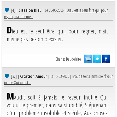
[4]
|
Citation Dieu
| Le 06-05-2006 |
Dieu est le seul être qui, pour
régner, n’ait même...
D
ieu est le seul être qui, pour régner, n’ait
même pas besoin d’exister.
Charles Baudelaire
[37]
|
Citation Amour
| Le 15-03-2006 |
Maudit soit à jamais le rêveur
inutile Qui voulut ...
M
audit soit à jamais le rêveur inutile Qui
voulut le premier, dans sa stupidité, S'éprenant
d'un problème insoluble et stérile, Aux choses