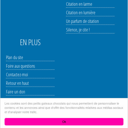
Citation en larme
Citation en lumière
Un parfum de citation
Silence, je cite !
EN PLUS
Plan du site
Foire aux questions
Contactez-moi
Retour en haut
Faire un don
Les cookies sont des petits gateaux chocolats qui nous permettent de personnaliser le
contenu et les annonces ainsi que d'offrir des fonctionnalités relatives aux médias sociaux
Mentions légales
|
Politique de protection des données à caractère personnel
|
et d'analyser notre trafic.
Copyright © 2006-2023 WWW.INTOXITATION.COM | Site créé par Stone
Ok