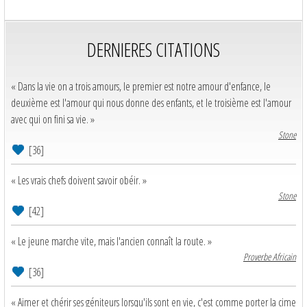
DERNIERES CITATIONS
« Dans la vie on a trois amours, le premier est notre amour d'enfance, le
deuxième est l'amour qui nous donne des enfants, et le troisième est l'amour
avec qui on fini sa vie. »
Stone
[36]
« Les vrais chefs doivent savoir obéir. »
Stone
[42]
« Le jeune marche vite, mais l'ancien connaît la route. »
Proverbe Africain
[36]
« Aimer et chérir ses géniteurs lorsqu'ils sont en vie, c'est comme porter la cime