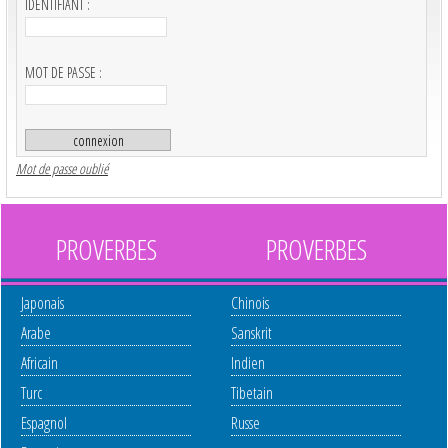
IDENTIFIANT :
MOT DE PASSE :
Mot de passe oublié
PROVERBES
PROVERBES
Japonais
Chinois
Arabe
Sanskrit
Africain
Indien
Turc
Tibetain
Espagnol
Russe