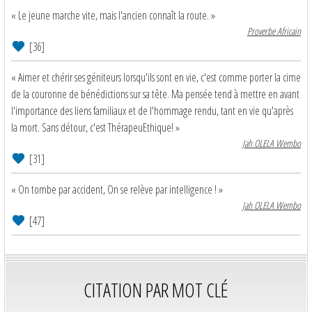
« Le jeune marche vite, mais l'ancien connaît la route. »
Proverbe Africain
[36]
« Aimer et chérir ses géniteurs lorsqu'ils sont en vie, c'est comme porter la cime
de la couronne de bénédictions sur sa tête. Ma pensée tend à mettre en avant
l'importance des liens familiaux et de l'hommage rendu, tant en vie qu'après
la mort. Sans détour, c'est ThérapeuEthique! »
Jah OLELA Wembo
[31]
« On tombe par accident, On se relève par intelligence ! »
Jah OLELA Wembo
[47]
CITATION PAR MOT CLÉ