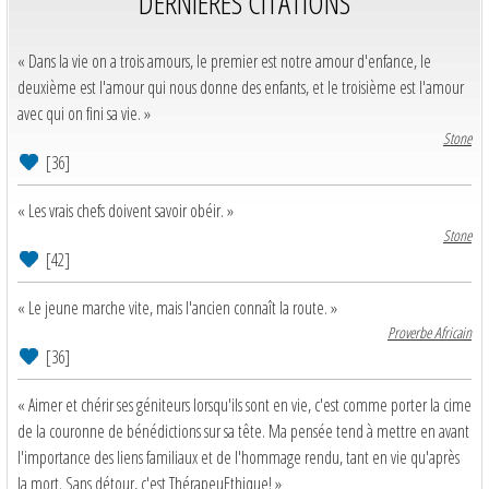
DERNIERES CITATIONS
« Dans la vie on a trois amours, le premier est notre amour d'enfance, le
deuxième est l'amour qui nous donne des enfants, et le troisième est l'amour
avec qui on fini sa vie. »
Stone
[36]
« Les vrais chefs doivent savoir obéir. »
Stone
[42]
« Le jeune marche vite, mais l'ancien connaît la route. »
Proverbe Africain
[36]
« Aimer et chérir ses géniteurs lorsqu'ils sont en vie, c'est comme porter la cime
de la couronne de bénédictions sur sa tête. Ma pensée tend à mettre en avant
l'importance des liens familiaux et de l'hommage rendu, tant en vie qu'après
la mort. Sans détour, c'est ThérapeuEthique! »