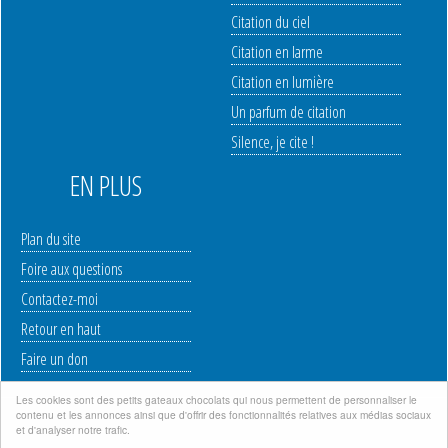
Citation du ciel
Citation en larme
Citation en lumière
Un parfum de citation
Silence, je cite !
EN PLUS
Plan du site
Foire aux questions
Contactez-moi
Retour en haut
Faire un don
Les cookies sont des petits gateaux chocolats qui nous permettent de personnaliser le
contenu et les annonces ainsi que d'offrir des fonctionnalités relatives aux médias sociaux
Mentions légales
|
Politique de protection des données à caractère personnel
|
et d'analyser notre trafic.