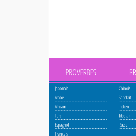
PROVERBES
PR
Japonais
Chinois
Arabe
Sanskrit
Africain
Indien
Turc
Tibetain
Espagnol
Russe
Français