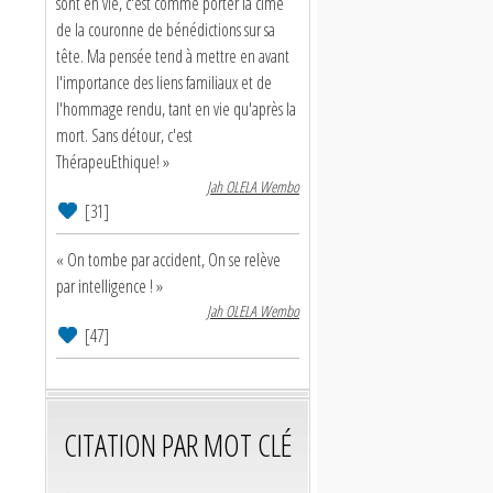
sont en vie, c'est comme porter la cime
de la couronne de bénédictions sur sa
tête. Ma pensée tend à mettre en avant
l'importance des liens familiaux et de
l'hommage rendu, tant en vie qu'après la
mort. Sans détour, c'est
ThérapeuEthique! »
Jah OLELA Wembo
[31]
« On tombe par accident, On se relève
par intelligence ! »
Jah OLELA Wembo
[47]
CITATION PAR MOT CLÉ