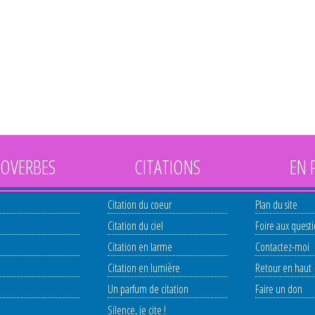
OVERBES
CITATIONS
EN 
Citation du coeur
Plan du site
Citation du ciel
Foire aux quest
Citation en larme
Contactez-moi
Citation en lumière
Retour en haut
Un parfum de citation
Faire un don
Silence, je cite !