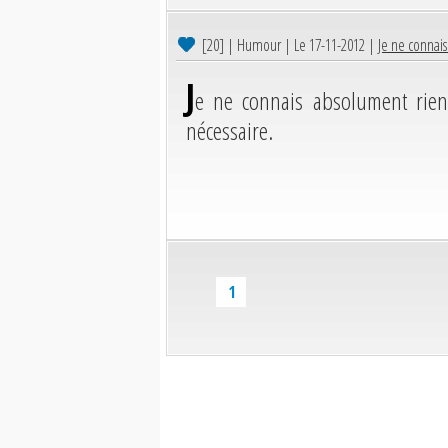
[20]
| Humour | Le 17-11-2012 |
Je ne connais
J
e ne connais absolument rie
nécessaire.
1