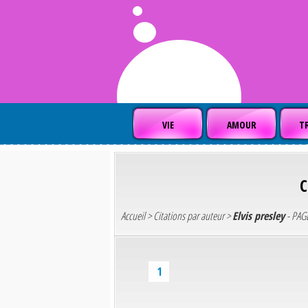
VIE
AMOUR
TR
Accueil
>
Citations par auteur
>
Elvis presley
- PAGE
1