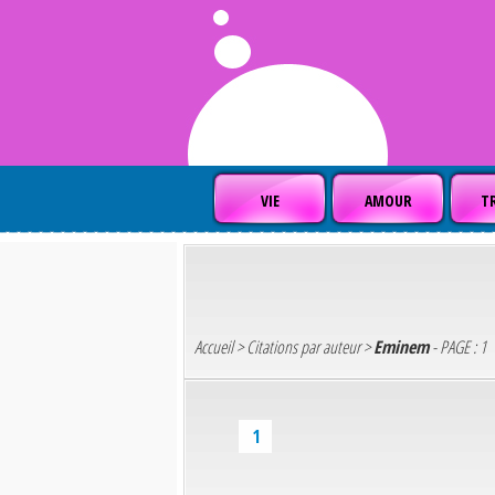
VIE
AMOUR
TR
Accueil
>
Citations par auteur
>
Eminem
- PAGE : 1
1