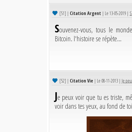
[51]
|
Citation Argent
| Le 13-05-2019 |
S
S
ouvenez-vous, tous le monde
Bitcoin. l'histoire se répète...
[52]
|
Citation Vie
| Le 08-11-2013 |
Je peu
J
e peux voir que tu es triste, 
voir dans tes yeux, au fond de to