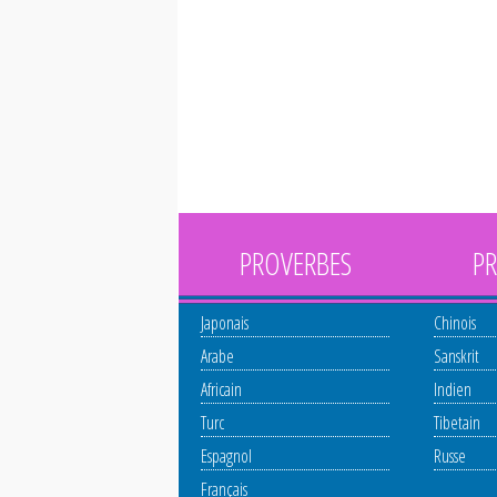
PROVERBES
PR
Japonais
Chinois
Arabe
Sanskrit
Africain
Indien
Turc
Tibetain
Espagnol
Russe
Français