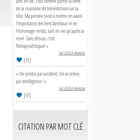
sont en vie, c'est comme porter la cime
de la couronne de bénédictions sur sa
tête. Ma pensée tend à mettre en avant
l'importance des liens familiaux et de
l'hommage rendu, tant en vie qu'après la
mort. Sans détour, c'est
ThérapeuEthique! »
Jah OLELA Wembo
[31]
« On tombe par accident, On se relève
par intelligence ! »
Jah OLELA Wembo
[47]
CITATION PAR MOT CLÉ