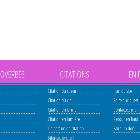
OVERBES
CITATIONS
EN 
Citation du coeur
Plan du site
Citation du ciel
Foire aux quest
Citation en larme
Contactez-moi
Citation en lumière
Retour en haut
Un parfum de citation
Faire un don
Silence, je cite !