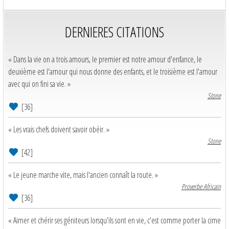
DERNIERES CITATIONS
« Dans la vie on a trois amours, le premier est notre amour d'enfance, le
deuxième est l'amour qui nous donne des enfants, et le troisième est l'amour
avec qui on fini sa vie. »
Stone
[36]
« Les vrais chefs doivent savoir obéir. »
Stone
[42]
« Le jeune marche vite, mais l'ancien connaît la route. »
Proverbe Africain
[36]
« Aimer et chérir ses géniteurs lorsqu'ils sont en vie, c'est comme porter la cime