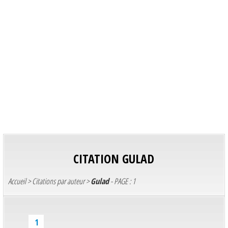
CITATION
GULAD
Accueil
>
Citations par auteur
>
Gulad
- PAGE : 1
1