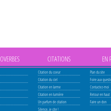
OVERBES
CITATIONS
EN 
Citation du coeur
Plan du site
Citation du ciel
Foire aux quest
Citation en larme
Contactez-moi
Citation en lumière
Retour en haut
Un parfum de citation
Faire un don
Silence, je cite !