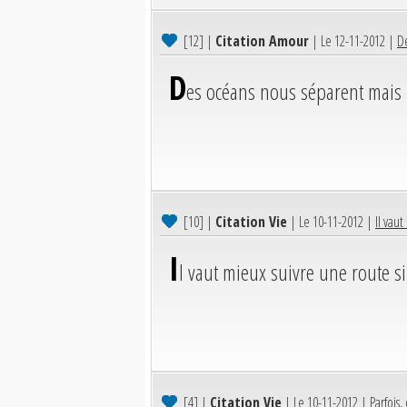
[12]
|
Citation Amour
| Le 12-11-2012 |
De
D
es océans nous séparent mais m
[10]
|
Citation Vie
| Le 10-11-2012 |
Il vau
I
l vaut mieux suivre une route s
[4]
|
Citation Vie
| Le 10-11-2012 |
Parfois,