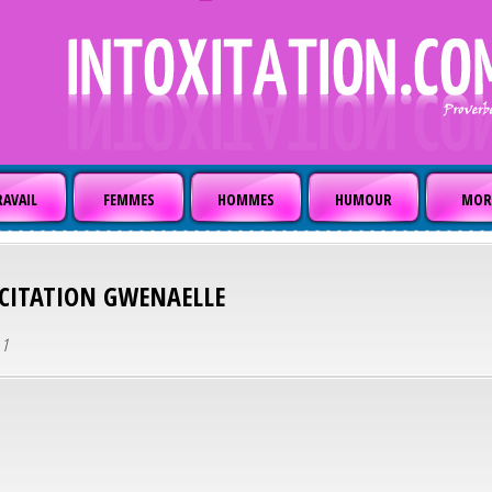
AVAIL
FEMMES
HOMMES
HUMOUR
MOR
CITATION
GWENAELLE
 1