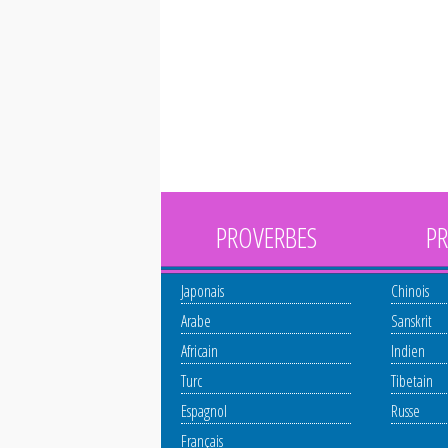
PROVERBES
PR
Japonais
Chinois
Arabe
Sanskrit
Africain
Indien
Turc
Tibetain
Espagnol
Russe
Français