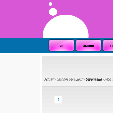
VIE
AMOUR
TR
Accueil
>
Citations par auteur
>
Gwenaelle
- PAGE :
1