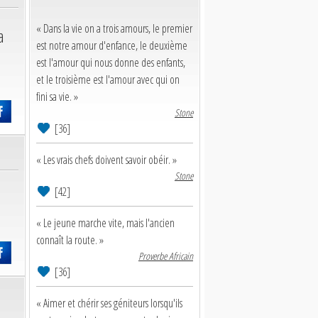
« Dans la vie on a trois amours, le premier
a
est notre amour d'enfance, le deuxième
est l'amour qui nous donne des enfants,
et le troisième est l'amour avec qui on
fini sa vie. »
Stone
[36]
« Les vrais chefs doivent savoir obéir. »
Stone
[42]
« Le jeune marche vite, mais l'ancien
connaît la route. »
Proverbe Africain
[36]
« Aimer et chérir ses géniteurs lorsqu'ils