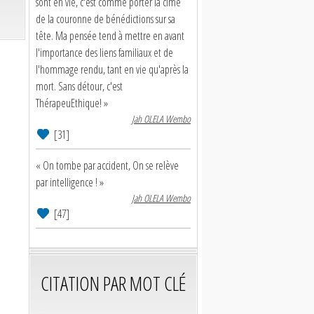
sont en vie, c'est comme porter la cime
de la couronne de bénédictions sur sa
tête. Ma pensée tend à mettre en avant
l'importance des liens familiaux et de
l'hommage rendu, tant en vie qu'après la
mort. Sans détour, c'est
ThérapeuEthique! »
Jah OLELA Wembo
[31]
« On tombe par accident, On se relève
par intelligence ! »
Jah OLELA Wembo
[47]
CITATION PAR MOT CLÉ