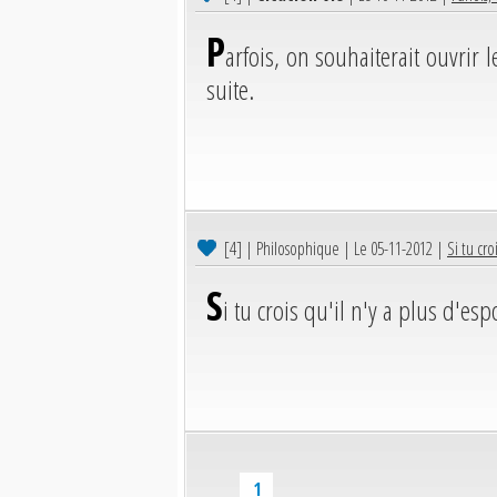
P
arfois, on souhaiterait ouvrir 
suite.
[4]
| Philosophique | Le 05-11-2012 |
Si tu cro
S
i tu crois qu'il n'y a plus d'e
1