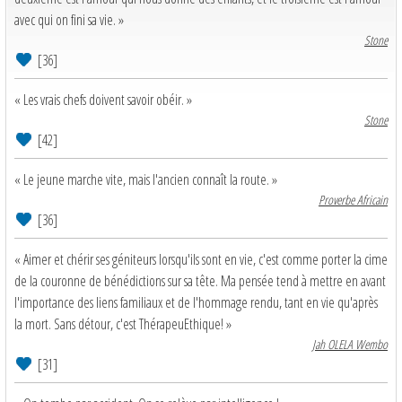
avec qui on fini sa vie. »
Stone
[36]
« Les vrais chefs doivent savoir obéir. »
Stone
[42]
« Le jeune marche vite, mais l'ancien connaît la route. »
Proverbe Africain
[36]
« Aimer et chérir ses géniteurs lorsqu'ils sont en vie, c'est comme porter la cime
de la couronne de bénédictions sur sa tête. Ma pensée tend à mettre en avant
l'importance des liens familiaux et de l'hommage rendu, tant en vie qu'après
la mort. Sans détour, c'est ThérapeuEthique! »
Jah OLELA Wembo
[31]