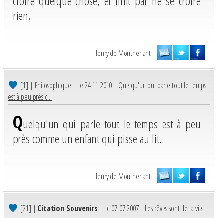
croire quelque chose, et finit par ne se croire
rien.
Henry de Montherlant
[1]
| Philosophique | Le 24-11-2010 |
Quelqu'un qui parle tout le temps
est à peu près c...
Q
uelqu'un qui parle tout le temps est à peu
près comme un enfant qui pisse au lit.
Henry de Montherlant
[21]
|
Citation Souvenirs
| Le 07-07-2007 |
Les rêves sont de la vie