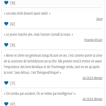
[36]
« Les vrais chefs doivent savoir obéir. »
Stone
[42]
« Le jeune marche vite, mais l'ancien connaît la route. »
Proverbe Africain
[36]
« Aimer et chérir ses géniteurs lorsqu'ils sont en vie, c'est comme porter la cime
de la couronne de bénédictions sur sa tête. Ma pensée tend à mettre en avant
l'importance des liens familiaux et de l'hommage rendu, tant en vie qu'après
la mort. Sans détour, c'est ThérapeuEthique! »
Jah OLELA Wembo
[31]
« On tombe par accident, On se relève par intelligence ! »
Jah OLELA Wembo
[47]